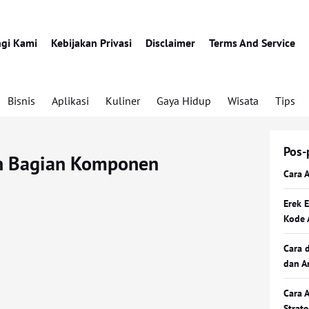
gi Kami
Kebijakan Privasi
Disclaimer
Terms And Service
Bisnis
Aplikasi
Kuliner
Gaya Hidup
Wisata
Tips
Pos-
an Bagian Komponen
Cara 
Erek 
Kode 
Cara 
dan A
Cara 
Strat