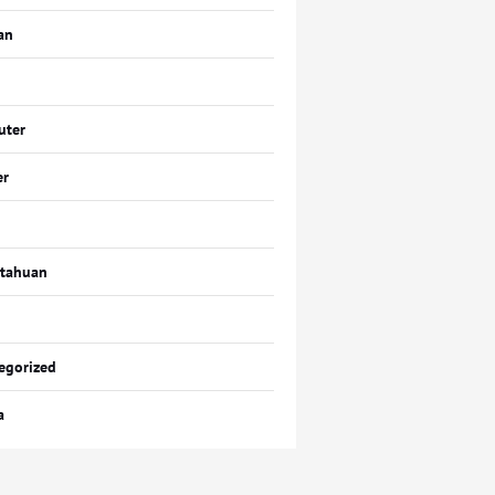
an
uter
er
tahuan
egorized
a