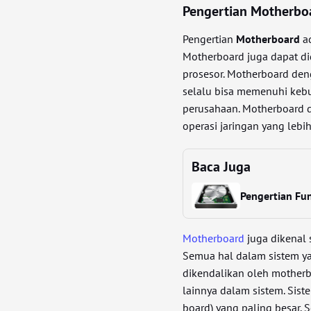
Pengertian Motherbo
Pengertian
Motherboard
ad
Motherboard juga dapat did
prosesor. Motherboard deng
selalu bisa memenuhi kebu
perusahaan. Motherboard d
operasi jaringan yang lebi
Baca Juga
Pengertian Fun
Motherboard
juga dikenal 
Semua hal dalam sistem ya
dikendalikan oleh motherb
lainnya dalam sistem. Siste
board) yang paling besar. S