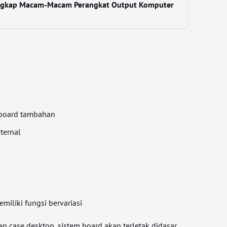
engkap Macam-Macam Perangkat Output Komputer
 board tambahan
sternal
miliki fungsi bervariasi
 case desktop, sistem board akan terletak didasar