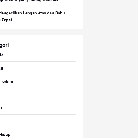
Mengecilkan Lengan Atas dan Bahu
a Cepat
gori
id
si
 Terkini
t
Hidup