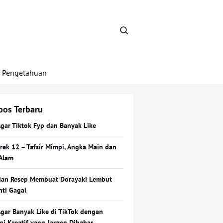
Pengetahuan
pos Terbaru
Agar Tiktok Fyp dan Banyak Like
Erek 12 – Tafsir Mimpi, Angka Main dan
Alam
dan Resep Membuat Dorayaki Lembut
nti Gagal
Agar Banyak Like di TikTok dengan
egi Kreatif yang Jarang Dibahas