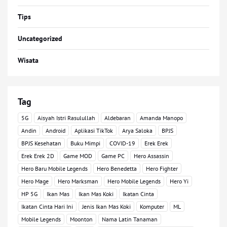
Tips
Uncategorized
Wisata
Tag
5G
Aisyah Istri Rasulullah
Aldebaran
Amanda Manopo
Andin
Android
Aplikasi TikTok
Arya Saloka
BPJS
BPJS Kesehatan
Buku Mimpi
COVID-19
Erek Erek
Erek Erek 2D
Game MOD
Game PC
Hero Assassin
Hero Baru Mobile Legends
Hero Benedetta
Hero Fighter
Hero Mage
Hero Marksman
Hero Mobile Legends
Hero Yi
HP 5G
Ikan Mas
Ikan Mas Koki
Ikatan Cinta
Ikatan Cinta Hari Ini
Jenis Ikan Mas Koki
Komputer
ML
Mobile Legends
Moonton
Nama Latin Tanaman