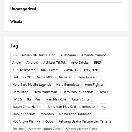
Uncategorized
Wisata
Tag
5G
Aisyah Istri Rasulullah
Aldebaran
Amanda Manopo
Andin
Android
Aplikasi TikTok
Arya Saloka
BPJS
BPJS Kesehatan
Buku Mimpi
COVID-19
Erek Erek
Erek Erek 2D
Game MOD
Game PC
Hero Assassin
Hero Baru Mobile Legends
Hero Benedetta
Hero Fighter
Hero Mage
Hero Marksman
Hero Mobile Legends
Hero Yi
HP 5G
Ikan Mas
Ikan Mas Koki
Ikatan Cinta
Ikatan Cinta Hari Ini
Jenis Ikan Mas Koki
Komputer
ML
Mobile Legends
Moonton
Nama Latin Tanaman
Not Angka Pianika
Oppo
Peluang Usaha Terbaru dan Terlaris
Realme
Sinetron Ikatan Cinta
Sinopsis Ikatan Cinta