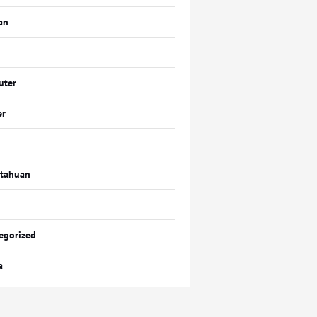
an
uter
er
tahuan
egorized
a