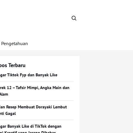
Pengetahuan
pos Terbaru
Agar Tiktok Fyp dan Banyak Like
Erek 12 – Tafsir Mimpi, Angka Main dan
Alam
dan Resep Membuat Dorayaki Lembut
nti Gagal
Agar Banyak Like di TikTok dengan
egi Kreatif yang Jarang Dibahas