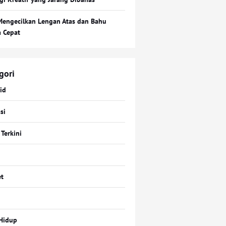
Mengecilkan Lengan Atas dan Bahu
a Cepat
gori
id
si
 Terkini
t
Hidup