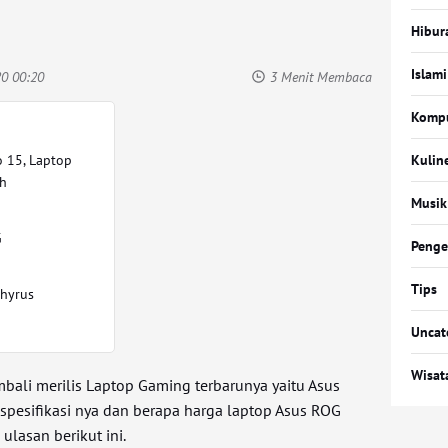
Hibur
Islami
20 00:20
3 Menit Membaca
Komp
 15, Laptop
Kulin
h
Musik
G
Penge
Tips
hyrus
Uncat
Wisat
bali merilis Laptop Gaming terbarunya yaitu Asus
spesifikasi nya dan berapa harga laptop Asus ROG
ulasan berikut ini.