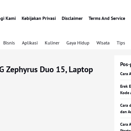
gi Kami
Kebijakan Privasi
Disclaimer
Terms And Service
Bisnis
Aplikasi
Kuliner
Gaya Hidup
Wisata
Tips
Pos-
G Zephyrus Duo 15, Laptop
Cara 
Erek 
Kode 
Cara 
dan A
Cara 
Strat