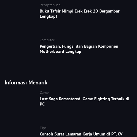
Pengetahuan
Buku Tafsir Mimpi Erek Erek 2D Bergambar
Lengkap!
Komputer
Pengertian, Fungsi dan Bagian Komponen
Motherboard Lengkap
Informasi Menarik
Game
Lost Saga Remastered, Game Fighting Terbaik di
PC
Tips
Contoh Surat Lamaran Kerja Umum di PT, CV