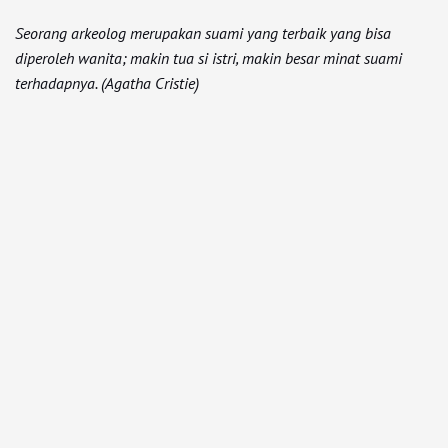
Seorang arkeolog merupakan suami yang terbaik yang bisa
diperoleh wanita; makin tua si istri, makin besar minat suami
terhadapnya. (Agatha Cristie)