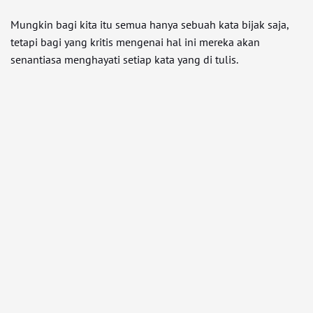
Mungkin bagi kita itu semua hanya sebuah kata bijak saja,
tetapi bagi yang kritis mengenai hal ini mereka akan
senantiasa menghayati setiap kata yang di tulis.