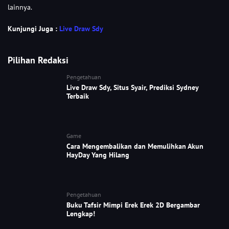
lainnya.
Kunjungi Juga :
Live Draw Sdy
Pilihan Redaksi
Pengetahuan
Live Draw Sdy, Situs Syair, Prediksi Sydney
Terbaik
Game
Cara Mengembalikan dan Memulihkan Akun
HayDay Yang Hilang
Pengetahuan
Buku Tafsir Mimpi Erek Erek 2D Bergambar
Lengkap!