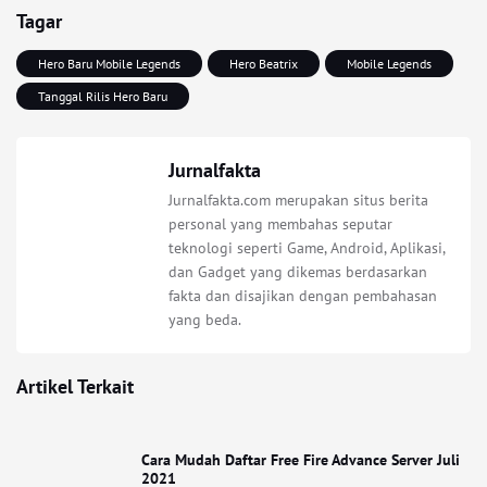
Tagar
Hero Baru Mobile Legends
Hero Beatrix
Mobile Legends
Tanggal Rilis Hero Baru
Jurnalfakta
Jurnalfakta.com merupakan situs berita
personal yang membahas seputar
teknologi seperti Game, Android, Aplikasi,
dan Gadget yang dikemas berdasarkan
fakta dan disajikan dengan pembahasan
yang beda.
Artikel Terkait
Cara Mudah Daftar Free Fire Advance Server Juli
2021