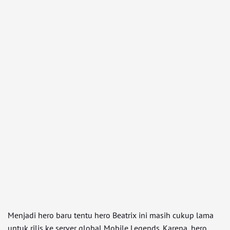
Menjadi hero baru tentu hero Beatrix ini masih cukup lama
untuk rilis ke server global Mobile Legends. Karena, hero