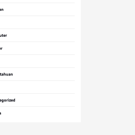
an
uter
er
tahuan
egorized
a