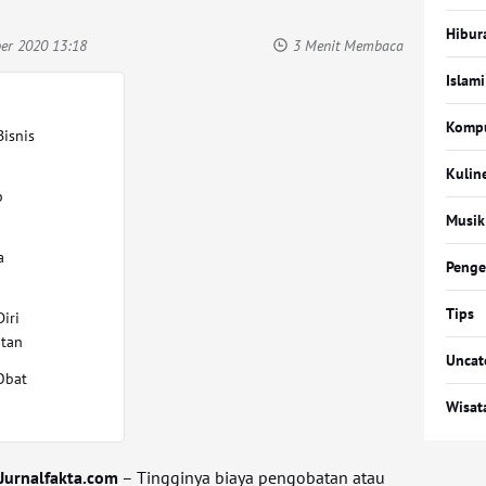
Hibur
er 2020 13:18
3 Menit Membaca
Islami
Komp
isnis
Kulin
p
Musik
a
Penge
Tips
iri
atan
Uncat
Obat
Wisat
Jurnalfakta.com
– Tingginya biaya pengobatan atau