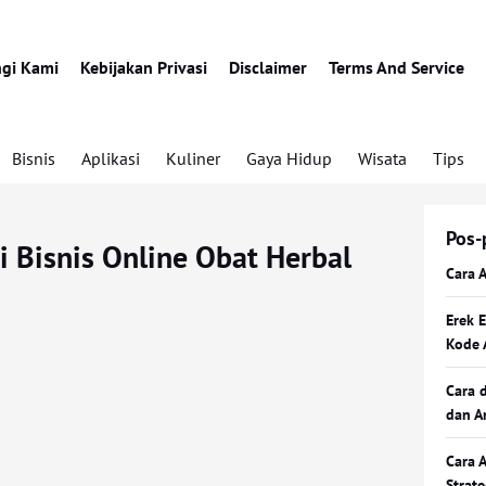
gi Kami
Kebijakan Privasi
Disclaimer
Terms And Service
Bisnis
Aplikasi
Kuliner
Gaya Hidup
Wisata
Tips
Pos-
 Bisnis Online Obat Herbal
Cara 
Erek 
Kode 
Cara 
dan A
Cara 
Strat