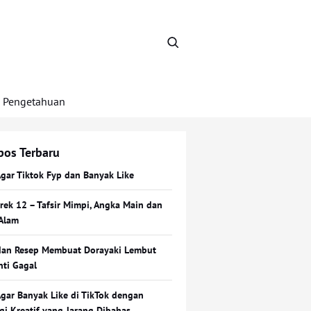
Pengetahuan
pos Terbaru
Agar Tiktok Fyp dan Banyak Like
Erek 12 – Tafsir Mimpi, Angka Main dan
Alam
dan Resep Membuat Dorayaki Lembut
nti Gagal
Agar Banyak Like di TikTok dengan
egi Kreatif yang Jarang Dibahas