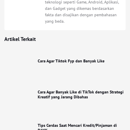
teknologi seperti Game, Android, Aplikasi,
dan Gadget yang dikemas berdasarkan
fakta dan disajikan dengan pembahasan
yang beda.
Artikel Terkait
Cara Agar Tiktok Fyp dan Banyak Like
Cara Agar Banyak Like di TikTok dengan Strategi
Kreatif yang Jarang Dibahas
Tips Cerdas Saat Mencari Kredit/Pinjaman di