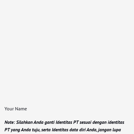
Your Name
Note: Silahkan Anda ganti Identitas PT sesuai dengan identitas
PT yang Anda tuju, serta Identitas data diri Anda, jangan lupa