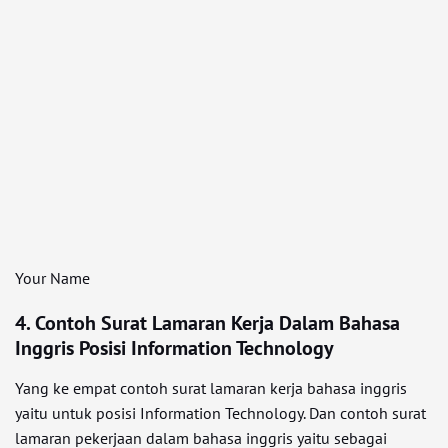
Your Name
4. Contoh Surat Lamaran Kerja Dalam Bahasa
Inggris Posisi Information Technology
Yang ke empat contoh surat lamaran kerja bahasa inggris
yaitu untuk posisi Information Technology. Dan contoh surat
lamaran pekerjaan dalam bahasa inggris yaitu sebagai