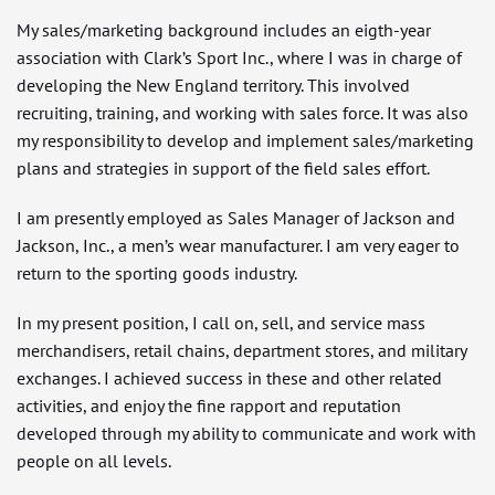
My sales/marketing background includes an eigth-year
association with Clark’s Sport Inc., where I was in charge of
developing the New England territory. This involved
recruiting, training, and working with sales force. It was also
my responsibility to develop and implement sales/marketing
plans and strategies in support of the field sales effort.
I am presently employed as Sales Manager of Jackson and
Jackson, Inc., a men’s wear manufacturer. I am very eager to
return to the sporting goods industry.
In my present position, I call on, sell, and service mass
merchandisers, retail chains, department stores, and military
exchanges. I achieved success in these and other related
activities, and enjoy the fine rapport and reputation
developed through my ability to communicate and work with
people on all levels.