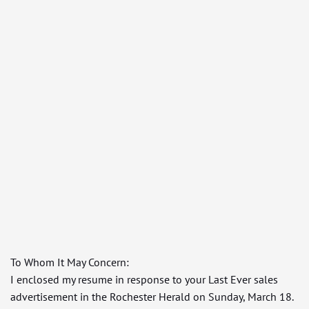
To Whom It May Concern:
I enclosed my resume in response to your Last Ever sales
advertisement in the Rochester Herald on Sunday, March 18.