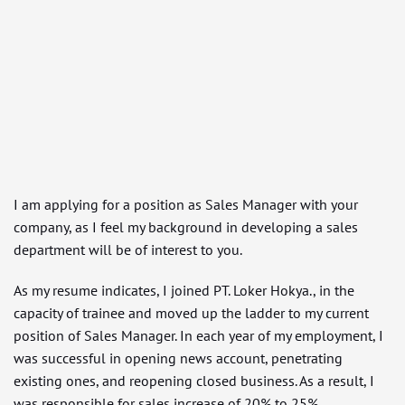
I am applying for a position as Sales Manager with your
company, as I feel my background in developing a sales
department will be of interest to you.
As my resume indicates, I joined PT. Loker Hokya., in the
capacity of trainee and moved up the ladder to my current
position of Sales Manager. In each year of my employment, I
was successful in opening news account, penetrating
existing ones, and reopening closed business. As a result, I
was responsible for sales increase of 20% to 25%.