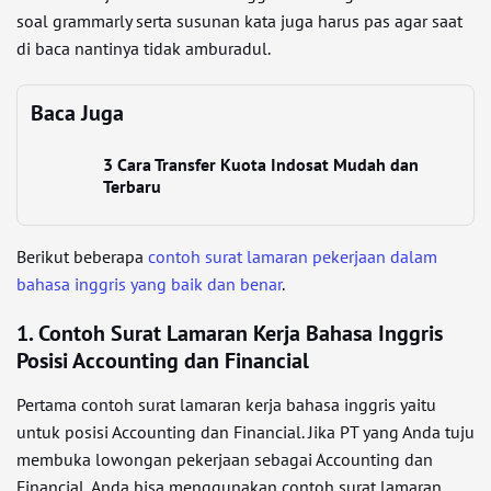
soal grammarly serta susunan kata juga harus pas agar saat
di baca nantinya tidak amburadul.
Baca Juga
3 Cara Transfer Kuota Indosat Mudah dan
Terbaru
Berikut beberapa
contoh surat lamaran pekerjaan dalam
bahasa inggris yang baik dan benar
.
1. Contoh Surat Lamaran Kerja Bahasa Inggris
Posisi Accounting dan Financial
Pertama contoh surat lamaran kerja bahasa inggris yaitu
untuk posisi Accounting dan Financial. Jika PT yang Anda tuju
membuka lowongan pekerjaan sebagai Accounting dan
Financial, Anda bisa menggunakan contoh surat lamaran