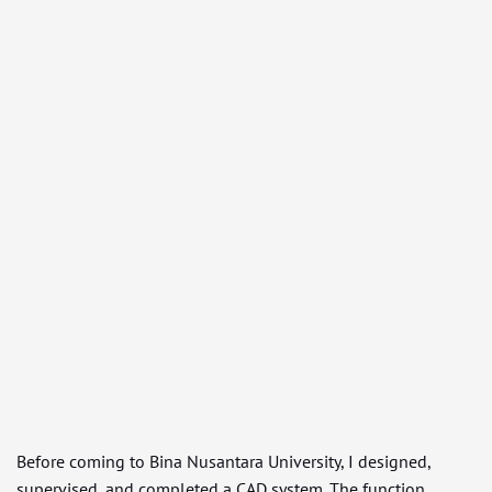
Before coming to Bina Nusantara University, I designed,
supervised, and completed a CAD system. The function