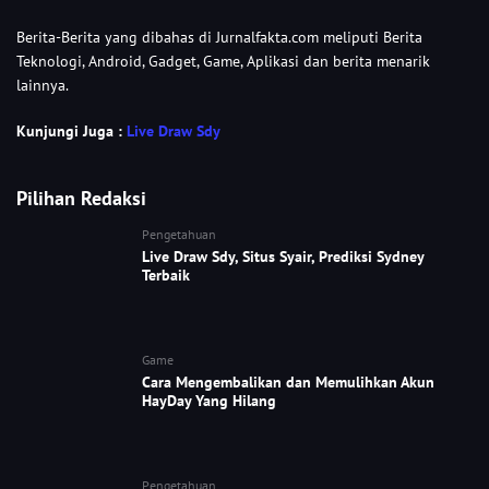
Berita-Berita yang dibahas di Jurnalfakta.com meliputi Berita
Teknologi, Android, Gadget, Game, Aplikasi dan berita menarik
lainnya.
Kunjungi Juga :
Live Draw Sdy
Pilihan Redaksi
Pengetahuan
Live Draw Sdy, Situs Syair, Prediksi Sydney
Terbaik
Game
Cara Mengembalikan dan Memulihkan Akun
HayDay Yang Hilang
Pengetahuan