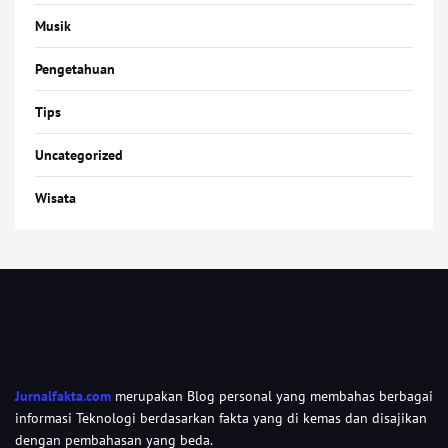
Musik
Pengetahuan
Tips
Uncategorized
Wisata
Jurnalfakta.com
merupakan Blog personal yang membahas berbagai
informasi Teknologi berdasarkan fakta yang di kemas dan disajikan
dengan pembahasan yang beda.