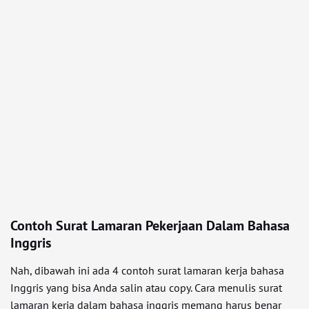
Contoh Surat Lamaran Pekerjaan Dalam Bahasa
Inggris
Nah, dibawah ini ada 4 contoh surat lamaran kerja bahasa
Inggris yang bisa Anda salin atau copy. Cara menulis surat
lamaran kerja dalam bahasa inggris memang harus benar