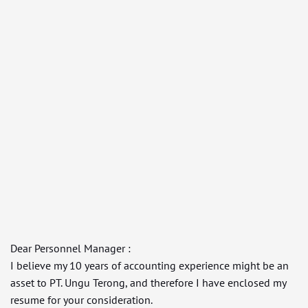
Dear Personnel Manager :
I believe my 10 years of accounting experience might be an
asset to PT. Ungu Terong, and therefore I have enclosed my
resume for your consideration.