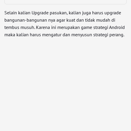
Selain kalian Upgrade pasukan, kalian juga harus upgrade
bangunan-bangunan nya agar kuat dan tidak mudah di
tembus musuh. Karena ini merupakan game strategi Android
maka kalian harus mengatur dan menyusun strategi perang.