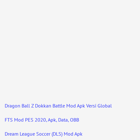
Dragon Ball Z Dokkan Battle Mod Apk Versi Global
FTS Mod PES 2020, Apk, Data, OBB
Dream League Soccer (DLS) Mod Apk