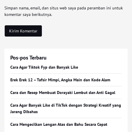
Simpan nama, email, dan situs web saya pada peramban ini untuk
komentar saya berikutnya.
Pos-pos Terbaru
Cara Agar Tiktok Fyp dan Banyak Like
Erek Erek 12 – Tafsir Mimpi, Angka Main dan Kode Alam
Cara dan Resep Membuat Dorayaki Lembut dan Anti Gagal
Cara Agar Banyak Like di TikTok dengan Strategi Kreatif yang
Jarang Dibahas
Cara Mengecilkan Lengan Atas dan Bahu Secara Cepat