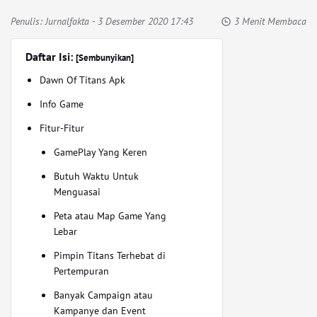
Penulis:
Jurnalfakta
- 3 Desember 2020 17:43
3 Menit Membaca
Daftar Isi:
[Sembunyikan]
Dawn Of Titans Apk
Info Game
Fitur-Fitur
GamePlay Yang Keren
Butuh Waktu Untuk
Menguasai
Peta atau Map Game Yang
Lebar
Pimpin Titans Terhebat di
Pertempuran
Banyak Campaign atau
Kampanye dan Event