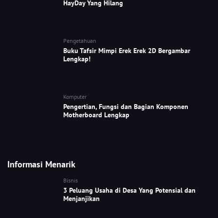
HayDay Yang Hilang
Pengetahuan
Buku Tafsir Mimpi Erek Erek 2D Bergambar
Lengkap!
Komputer
Pengertian, Fungsi dan Bagian Komponen
Motherboard Lengkap
Informasi Menarik
Bisnis
3 Peluang Usaha di Desa Yang Potensial dan
Menjanjikan