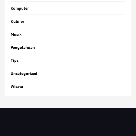
Komputer
Kuliner
Musik
Pengetahuan
Tips
Uncategorized
Wisata