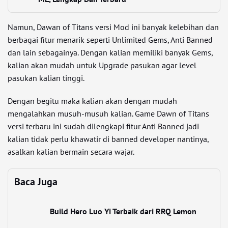
Namun, Dawan of Titans versi Mod ini banyak kelebihan dan
berbagai fitur menarik seperti Unlimited Gems, Anti Banned
dan lain sebagainya. Dengan kalian memiliki banyak Gems,
kalian akan mudah untuk Upgrade pasukan agar level
pasukan kalian tinggi.
Dengan begitu maka kalian akan dengan mudah
mengalahkan musuh-musuh kalian. Game Dawn of Titans
versi terbaru ini sudah dilengkapi fitur Anti Banned jadi
kalian tidak perlu khawatir di banned developer nantinya,
asalkan kalian bermain secara wajar.
Baca Juga
Build Hero Luo Yi Terbaik dari RRQ Lemon