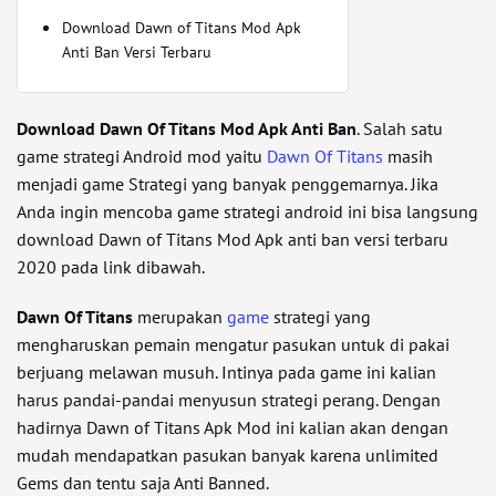
Download Dawn of Titans Mod Apk
Anti Ban Versi Terbaru
Download Dawn Of Titans Mod Apk Anti Ban
. Salah satu
game strategi Android mod yaitu
Dawn Of Titans
masih
menjadi game Strategi yang banyak penggemarnya. Jika
Anda ingin mencoba game strategi android ini bisa langsung
download Dawn of Titans Mod Apk anti ban versi terbaru
2020 pada link dibawah.
Dawn Of Titans
merupakan
game
strategi yang
mengharuskan pemain mengatur pasukan untuk di pakai
berjuang melawan musuh. Intinya pada game ini kalian
harus pandai-pandai menyusun strategi perang. Dengan
hadirnya Dawn of Titans Apk Mod ini kalian akan dengan
mudah mendapatkan pasukan banyak karena unlimited
Gems dan tentu saja Anti Banned.