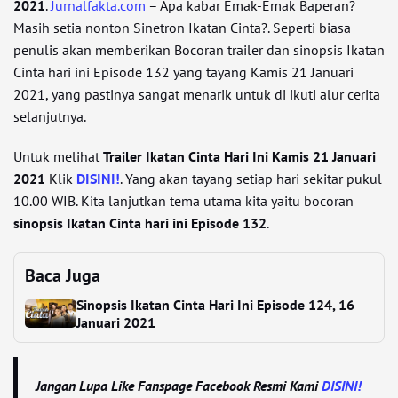
2021
.
Jurnalfakta.com
– Apa kabar Emak-Emak Baperan?
Masih setia nonton Sinetron Ikatan Cinta?. Seperti biasa
penulis akan memberikan Bocoran trailer dan sinopsis Ikatan
Cinta hari ini Episode 132 yang tayang Kamis 21 Januari
2021, yang pastinya sangat menarik untuk di ikuti alur cerita
selanjutnya.
Untuk melihat
Trailer Ikatan Cinta Hari Ini Kamis 21 Januari
2021
Klik
DISINI!
. Yang akan tayang setiap hari sekitar pukul
10.00 WIB. Kita lanjutkan tema utama kita yaitu bocoran
sinopsis Ikatan Cinta hari ini Episode 132
.
Baca Juga
Sinopsis Ikatan Cinta Hari Ini Episode 124, 16
Januari 2021
Jangan Lupa Like Fanspage Facebook Resmi Kami
DISINI!