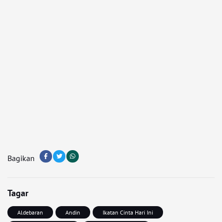
Bagikan
Tagar
Aldebaran
Andin
Ikatan Cinta Hari Ini