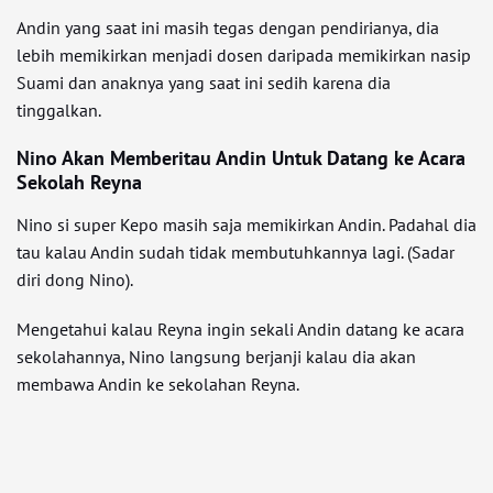
Andin yang saat ini masih tegas dengan pendirianya, dia
lebih memikirkan menjadi dosen daripada memikirkan nasip
Suami dan anaknya yang saat ini sedih karena dia
tinggalkan.
Nino Akan Memberitau Andin Untuk Datang ke Acara
Sekolah Reyna
Nino si super Kepo masih saja memikirkan Andin. Padahal dia
tau kalau Andin sudah tidak membutuhkannya lagi. (Sadar
diri dong Nino).
Mengetahui kalau Reyna ingin sekali Andin datang ke acara
sekolahannya, Nino langsung berjanji kalau dia akan
membawa Andin ke sekolahan Reyna.