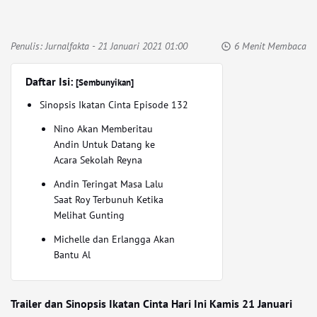
Penulis:
Jurnalfakta
- 21 Januari 2021 01:00
6 Menit Membaca
Daftar Isi:
[Sembunyikan]
Sinopsis Ikatan Cinta Episode 132
Nino Akan Memberitau
Andin Untuk Datang ke
Acara Sekolah Reyna
Andin Teringat Masa Lalu
Saat Roy Terbunuh Ketika
Melihat Gunting
Michelle dan Erlangga Akan
Bantu Al
Trailer dan Sinopsis Ikatan Cinta Hari Ini Kamis 21 Januari