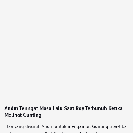
Andin Teringat Masa Lalu Saat Roy Terbunuh Ketika
Melihat Gunting
Elsa yang disuruh Andin untuk mengambil Gunting tiba-tiba