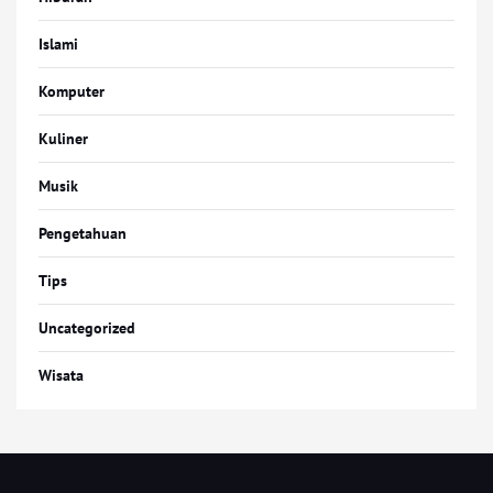
Islami
Komputer
Kuliner
Musik
Pengetahuan
Tips
Uncategorized
Wisata