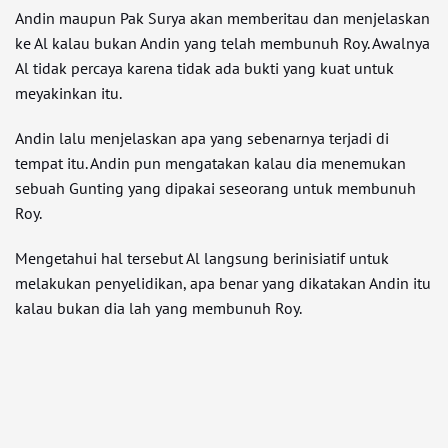
Andin maupun Pak Surya akan memberitau dan menjelaskan
ke Al kalau bukan Andin yang telah membunuh Roy. Awalnya
Al tidak percaya karena tidak ada bukti yang kuat untuk
meyakinkan itu.
Andin lalu menjelaskan apa yang sebenarnya terjadi di
tempat itu. Andin pun mengatakan kalau dia menemukan
sebuah Gunting yang dipakai seseorang untuk membunuh
Roy.
Mengetahui hal tersebut Al langsung berinisiatif untuk
melakukan penyelidikan, apa benar yang dikatakan Andin itu
kalau bukan dia lah yang membunuh Roy.