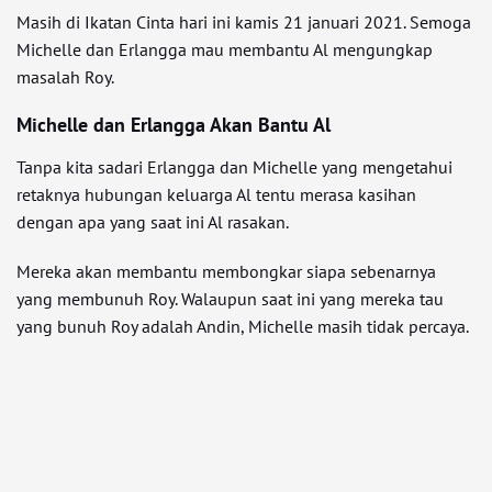
Masih di Ikatan Cinta hari ini kamis 21 januari 2021. Semoga
Michelle dan Erlangga mau membantu Al mengungkap
masalah Roy.
Michelle dan Erlangga Akan Bantu Al
Tanpa kita sadari Erlangga dan Michelle yang mengetahui
retaknya hubungan keluarga Al tentu merasa kasihan
dengan apa yang saat ini Al rasakan.
Mereka akan membantu membongkar siapa sebenarnya
yang membunuh Roy. Walaupun saat ini yang mereka tau
yang bunuh Roy adalah Andin, Michelle masih tidak percaya.