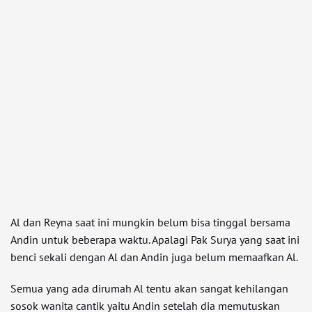
Al dan Reyna saat ini mungkin belum bisa tinggal bersama
Andin untuk beberapa waktu. Apalagi Pak Surya yang saat ini
benci sekali dengan Al dan Andin juga belum memaafkan Al.
Semua yang ada dirumah Al tentu akan sangat kehilangan
sosok wanita cantik yaitu Andin setelah dia memutuskan