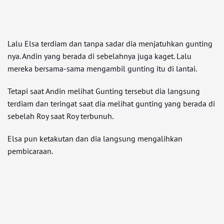
Lalu Elsa terdiam dan tanpa sadar dia menjatuhkan gunting
nya. Andin yang berada di sebelahnya juga kaget. Lalu
mereka bersama-sama mengambil gunting itu di lantai.
Tetapi saat Andin melihat Gunting tersebut dia langsung
terdiam dan teringat saat dia melihat gunting yang berada di
sebelah Roy saat Roy terbunuh.
Elsa pun ketakutan dan dia langsung mengalihkan
pembicaraan.