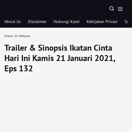
About Us
Disclaimer
Hubungi Kami
Kebijakan Privasi
Sub
Home
Hiburan
Trailer & Sinopsis Ikatan Cinta
Hari Ini Kamis 21 Januari 2021,
Eps 132