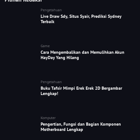
Pengetahuan
Live Draw Sdy, Situs Syair, Prediksi Sydney
Terbaik
Game
Cara Mengembalikan dan Memulihkan Akun
HayDay Yang Hilang
Pengetahuan
Buku Tafsir Mimpi Erek Erek 2D Bergambar
Lengkap!
Komputer
Pengertian, Fungsi dan Bagian Komponen
Motherboard Lengkap