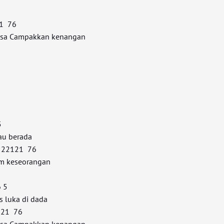
1 76
uasa Campakkan kenangan
5
au berada
2121 76
am keseorangan
 5
 luka di dada
21 76
uasa Campakkan kenangan