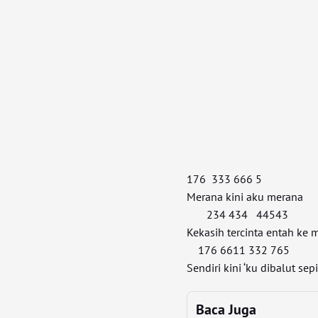
176 333 666 5
Merana kini aku merana
234 434 44543
Kekasih tercinta entah ke 
176 6611 332 765
Sendiri kini ‘ku dibalut sep
Baca Juga