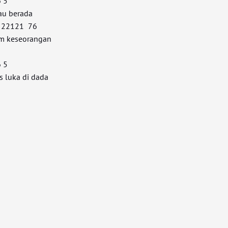
 5
au berada
2121 76
am keseorangan
 5
 luka di dada