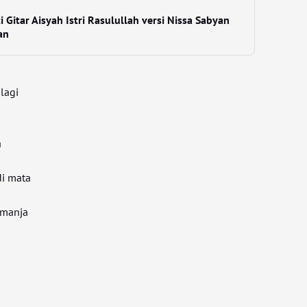
 Gitar Aisyah Istri Rasulullah versi Nissa Sabyan
an
lagi
a
di mata
 manja