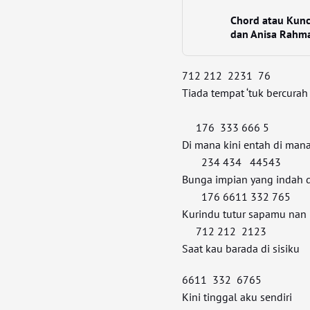
Chord atau Kunci
dan Anisa Rahm
712 212 2231 76
Tiada tempat ‘tuk bercurah 
176 333 666 5
Di mana kini entah di man
234 434 44543
Bunga impian yang indah 
176 6611 332 765
Kurindu tutur sapamu nan
712 212 2123
Saat kau barada di sisiku
6611 332 6765
Kini tinggal aku sendiri