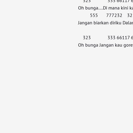
323 333 66117 6
Oh bunga….Di mana kini k
555 777232 32 2
Jangan biarkan diriku Dal
323 333 66117 6
Oh bunga Jangan kau gores