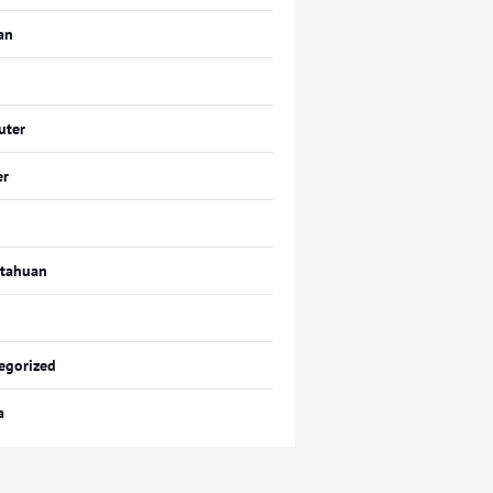
an
uter
er
tahuan
egorized
a