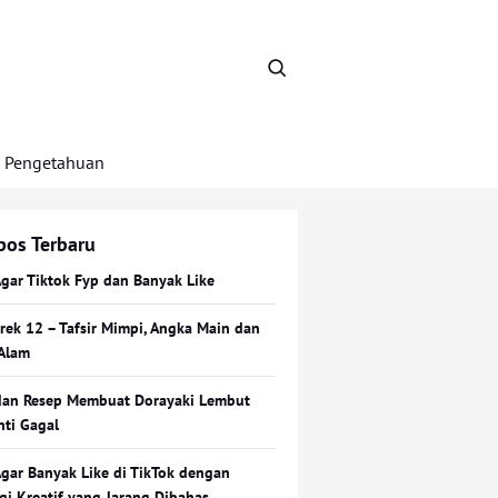
Pengetahuan
pos Terbaru
Agar Tiktok Fyp dan Banyak Like
Erek 12 – Tafsir Mimpi, Angka Main dan
Alam
dan Resep Membuat Dorayaki Lembut
nti Gagal
Agar Banyak Like di TikTok dengan
egi Kreatif yang Jarang Dibahas