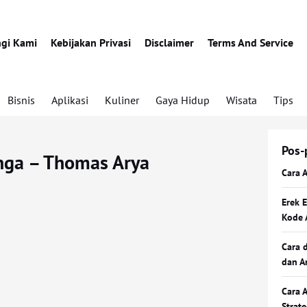
gi Kami
Kebijakan Privasi
Disclaimer
Terms And Service
Bisnis
Aplikasi
Kuliner
Gaya Hidup
Wisata
Tips
Pos-
nga – Thomas Arya
Cara 
Erek 
Kode 
Cara 
dan A
Cara 
Strat