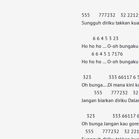
555 777232 32 2212
Sungguh diriku takkan k
6 6 4 5 3 23
Ho ho ho … O-oh bungaku
6 6 4 5 1 7176
Ho ho ho … O-oh bungaku
323 333 66117 6 
Oh bunga….Di mana kini k
555 777232 32 2
Jangan biarkan diriku Dal
323 333 66117 6
Oh bunga Jangan kau gores
555 777232 32 221
Sungguh diriku takkan k