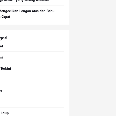
Mengecilkan Lengan Atas dan Bahu
a Cepat
gori
id
si
 Terkini
t
Hidup