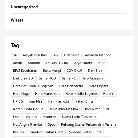
Uncategorized
Wisata
Tag
5G
Aisyah Istri Rasulullah
Aldebaran
Amanda Manopo
Andin
Android
Aplikasi TikTok
Arya Saloka
BPJS
BPJS Kesehatan
Buku Mimpi
COVID-19
Erek Erek
Erek Erek 2D
Game MOD
Game PC
Hero Assassin
Hero Baru Mobile Legends
Hero Benedetta
Hero Fighter
Hero Mage
Hero Marksman
Hero Mobile Legends
Hero Yi
HP 5G
Ikan Mas
Ikan Mas Koki
Ikatan Cinta
Ikatan Cinta Hari Ini
Jenis Ikan Mas Koki
Komputer
ML
Mobile Legends
Moonton
Nama Latin Tanaman
Not Angka Pianika
Oppo
Peluang Usaha Terbaru dan Terlaris
Realme
Sinetron Ikatan Cinta
Sinopsis Ikatan Cinta