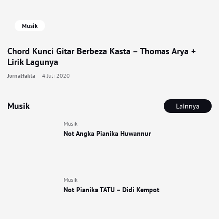
Musik
Chord Kunci Gitar Berbeza Kasta – Thomas Arya +
Lirik Lagunya
Jurnalfakta
4 Juli 2020
Musik
Lainnya
Musik
Not Angka Pianika Huwannur
Musik
Not Pianika TATU – Didi Kempot