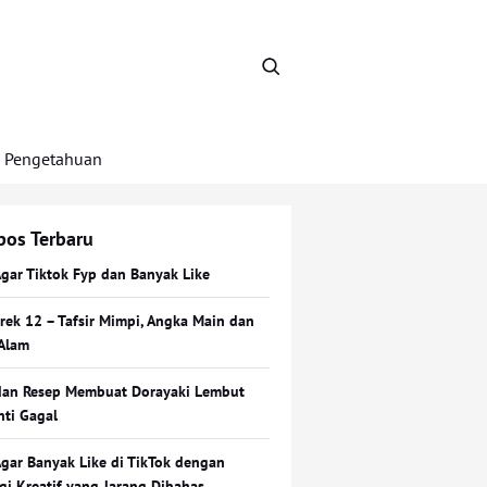
Pengetahuan
pos Terbaru
Agar Tiktok Fyp dan Banyak Like
Erek 12 – Tafsir Mimpi, Angka Main dan
Alam
dan Resep Membuat Dorayaki Lembut
nti Gagal
Agar Banyak Like di TikTok dengan
egi Kreatif yang Jarang Dibahas