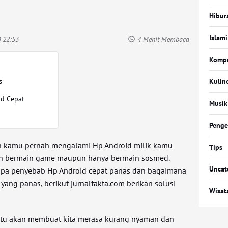
Hibur
Islami
0 22:53
4 Menit Membaca
Komp
s
Kulin
d Cepat
Musik
Penge
 kamu pernah mengalami Hp Android milik kamu
Tips
an bermain game maupun hanya bermain sosmed.
Uncat
 apa penyebab Hp Android cepat panas dan bagaimana
yang panas, berikut jurnalfakta.com berikan solusi
Wisat
ntu akan membuat kita merasa kurang nyaman dan