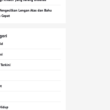
Mengecilkan Lengan Atas dan Bahu
a Cepat
gori
id
si
 Terkini
t
Hidup