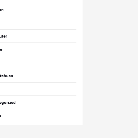
an
uter
er
tahuan
egorized
a