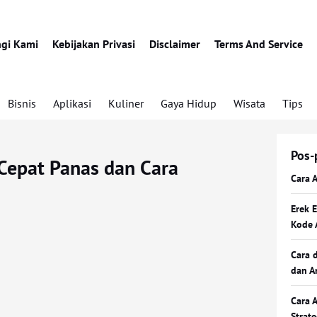
gi Kami
Kebijakan Privasi
Disclaimer
Terms And Service
Bisnis
Aplikasi
Kuliner
Gaya Hidup
Wisata
Tips
Pos-
Cepat Panas dan Cara
Cara 
Erek 
Kode 
Cara 
dan A
Cara 
Strat