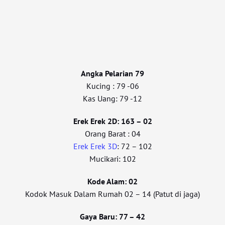
Angka Pelarian 79
Kucing : 79 -06
Kas Uang: 79 -12
Erek Erek 2D: 163 – 02
Orang Barat : 04
Erek Erek 3D
: 72 – 102
Mucikari: 102
Kode Alam: 02
Kodok Masuk Dalam Rumah 02 – 14 (Patut di jaga)
Gaya Baru: 77 – 42