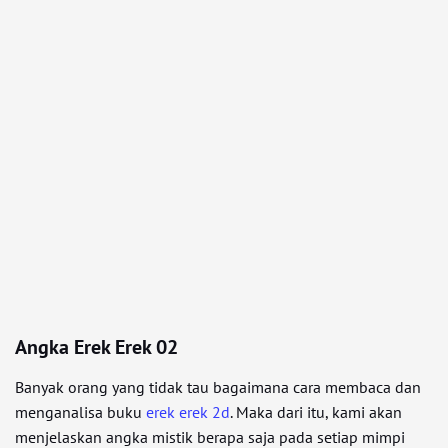
Angka Erek Erek 02
Banyak orang yang tidak tau bagaimana cara membaca dan
menganalisa buku
erek erek 2d
. Maka dari itu, kami akan
menjelaskan angka mistik berapa saja pada setiap mimpi