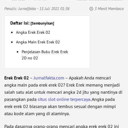
Penulis:
Jurnalfakta
- 15 Juli 2021 01:36
3 Menit Membaca
Daftar Isi:
[Sembunyikan]
Angka Erek Erek 02
Angka Main Erek Erek 02
Penjelasan Buku Erek Erek
2D no 02
Erek Erek 02
–
Jurnalfakta.com
– Apakah Anda mencari
angka main pada erek erek 02? Erek Erek memang menjadi
salah satu alat untuk mencari angka 2d jitu yang nantinya di
pasangkan pada
situs slot online terpercaya
. Angka pada
erek erek 02 biasanya akan tembus sesuai dengan mimpi
atau kode alam yang di alaminya.
Pada dasarnya orang-orang mencari angka erek erek 02 ini