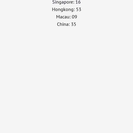
Singapore: 16
Hongkong: 53
Macau: 09
China: 35