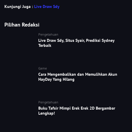
Kunjungi Juga :
Live Draw Sdy
Pilihan Redaksi
Pengetahuan
Live Draw Sdy, Situs Syair, Prediksi Sydney
Terbaik
Game
Cara Mengembalikan dan Memulihkan Akun
HayDay Yang Hilang
Pengetahuan
Buku Tafsir Mimpi Erek Erek 2D Bergambar
Lengkap!