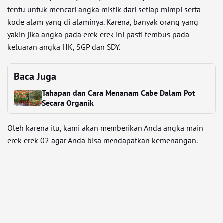
tentu untuk mencari angka mistik dari setiap mimpi serta
kode alam yang di alaminya. Karena, banyak orang yang
yakin jika angka pada erek erek ini pasti tembus pada
keluaran angka HK, SGP dan SDY.
Baca Juga
Tahapan dan Cara Menanam Cabe Dalam Pot
Secara Organik
Oleh karena itu, kami akan memberikan Anda angka main
erek erek 02 agar Anda bisa mendapatkan kemenangan.