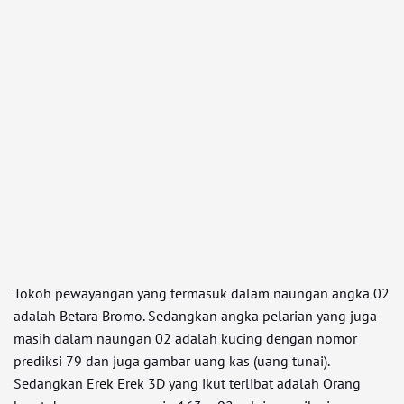
Tokoh pewayangan yang termasuk dalam naungan angka 02
adalah Betara Bromo. Sedangkan angka pelarian yang juga
masih dalam naungan 02 adalah kucing dengan nomor
prediksi 79 dan juga gambar uang kas (uang tunai).
Sedangkan Erek Erek 3D yang ikut terlibat adalah Orang