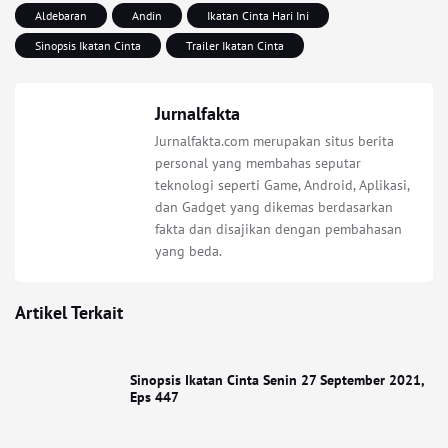
Aldebaran
Andin
Ikatan Cinta Hari Ini
Sinopsis Ikatan Cinta
Trailer Ikatan Cinta
Jurnalfakta
Jurnalfakta.com merupakan situs berita
personal yang membahas seputar
teknologi seperti Game, Android, Aplikasi,
dan Gadget yang dikemas berdasarkan
fakta dan disajikan dengan pembahasan
yang beda.
Artikel Terkait
Sinopsis Ikatan Cinta Senin 27 September 2021,
Eps 447