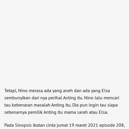
Tetapi, Nino merasa ada yang aneh dan ada yang Elsa
sembunyikan dari nya perihal Anting itu. Nino lalu mencari
tau kebenaran masalah Anting itu. Dia pun ingin tau siapa
sebenarnya pemilik Anting itu mama sarah atau Elsa.
Pada Sinopsis ikatan cinta jumat 19 maret 2021 episode 208,