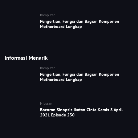
Komputer
Pengertian, Fungsi dan Bagian Komponen
Motherboard Lengkap
Informasi Menarik
Komputer
Pengertian, Fungsi dan Bagian Komponen
Motherboard Lengkap
Hiburan
Bocoran Sinopsis Ikatan Cinta Kamis 8 April
2021 Episode 230