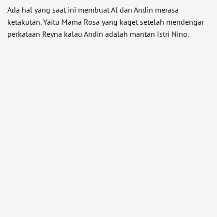
Ada hal yang saat ini membuat Al dan Andin merasa
ketakutan. Yaitu Mama Rosa yang kaget setelah mendengar
perkataan Reyna kalau Andin adalah mantan Istri Nino.