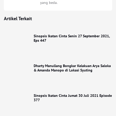
yang beda.
Artikel Terkait
Sinopsis Ikatan Cinta Senin 27 September 2021,
Eps 447
Dharty Manullang Bongkar Kelakuan Arya Saloka
& Amanda Manopo di Lokasi Syuting
Sinopsis Ikatan Cinta Jumat 30 Juli 2021 Episode
377