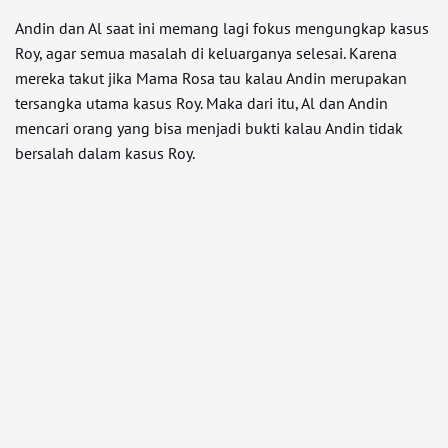
Andin dan Al saat ini memang lagi fokus mengungkap kasus
Roy, agar semua masalah di keluarganya selesai. Karena
mereka takut jika Mama Rosa tau kalau Andin merupakan
tersangka utama kasus Roy. Maka dari itu, Al dan Andin
mencari orang yang bisa menjadi bukti kalau Andin tidak
bersalah dalam kasus Roy.