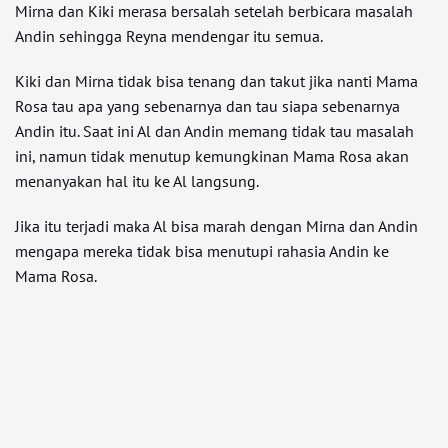
Mirna dan Kiki merasa bersalah setelah berbicara masalah
Andin sehingga Reyna mendengar itu semua.
Kiki dan Mirna tidak bisa tenang dan takut jika nanti Mama
Rosa tau apa yang sebenarnya dan tau siapa sebenarnya
Andin itu. Saat ini Al dan Andin memang tidak tau masalah
ini, namun tidak menutup kemungkinan Mama Rosa akan
menanyakan hal itu ke Al langsung.
Jika itu terjadi maka Al bisa marah dengan Mirna dan Andin
mengapa mereka tidak bisa menutupi rahasia Andin ke
Mama Rosa.