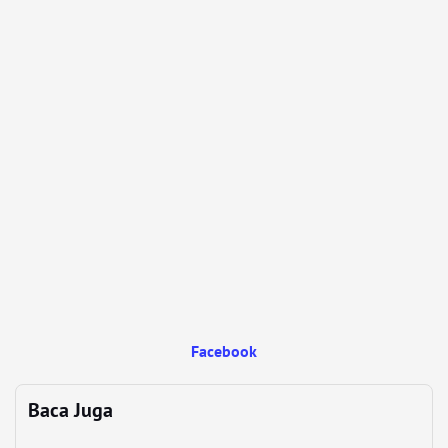
Facebook
Baca Juga