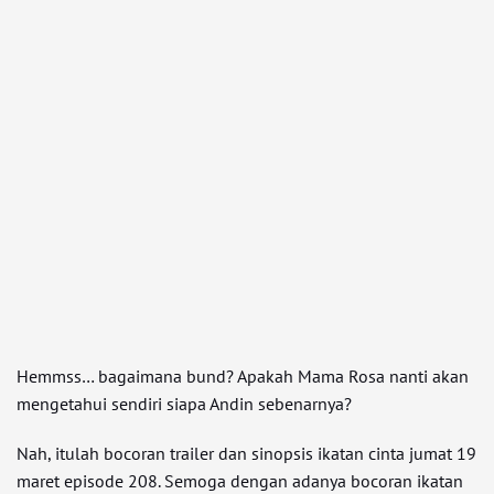
Hemmss… bagaimana bund? Apakah Mama Rosa nanti akan
mengetahui sendiri siapa Andin sebenarnya?
Nah, itulah bocoran trailer dan sinopsis ikatan cinta jumat 19
maret episode 208. Semoga dengan adanya bocoran ikatan