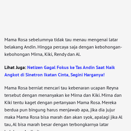
Mama Rosa sebelumnya tidak tau menau mengenai latar
belakang Andin. Hingga percaya saja dengan kebohongan-
kebohongan Mirna, Kiki, Rendy dan Al.
Lihat Juga:
Netizen Gagal Fokus ke Tas Andin Saat Naik
Angkot di Sinetron Ikatan Cinta, Segini Harganya!
Mama Rosa berniat mencari tau kebenaran ucapan Reyna
tersebut dengan menanyakan ke Mirna dan Kiki. Mirna dan
Kiki tentu kaget dengan pertanyaan Mama Rosa. Mereka
berdua pun bingung harus menjawab apa, jika dia jujur
maka Mama Rosa bisa marah dan akan syok, apalagi jika Al
tau, Al bisa marah besar dengan terbongkarnya latar