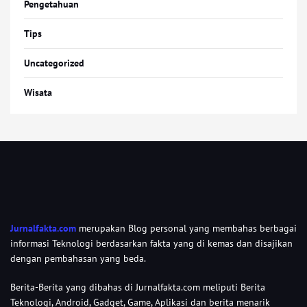
Pengetahuan
Tips
Uncategorized
Wisata
Jurnalfakta.com
merupakan Blog personal yang membahas berbagai
informasi Teknologi berdasarkan fakta yang di kemas dan disajikan
dengan pembahasan yang beda.
Berita-Berita yang dibahas di Jurnalfakta.com meliputi Berita
Teknologi, Android, Gadget, Game, Aplikasi dan berita menarik