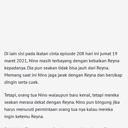
Di lain sisi pada ikatan cinta episode 208 hari ini jumat 19
maret 2021, Nino masih terbayang dengan kebaikan Reyna
kepadanya. Dia pun seakan tidak bisa jauh dari Reyna.
Memang saat ini Nino jaga jarak dengan Reyna dan bersikap
dingin serta cuek.
Tetapi, orang tua Nino walaupun baru kenal, tetapi mereka
seakan merasa dekat dengan Reyna. Nino pun bingung jika
harus menuruti permintaan orang tua nya kalau mereka
ingin ketemu Reyna.