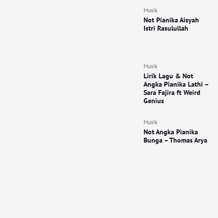
Musik
Not Pianika Aisyah
Istri Rasulullah
Musik
Lirik Lagu & Not
Angka Pianika Lathi –
Sara Fajira ft Weird
Genius
Musik
Not Angka Pianika
Bunga – Thomas Arya