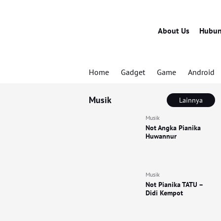
About Us
Hubun
Home
Gadget
Game
Android
Musik
Lainnya
Musik
Not Angka Pianika
Huwannur
Musik
Not Pianika TATU –
Didi Kempot