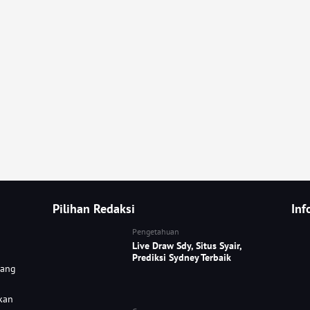
Pilihan Redaksi
Inf
Pengetahuan
Live Draw Sdy, Situs Syair,
Prediksi Sydney Terbaik
yang
kan