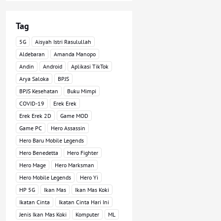
Tag
5G
Aisyah Istri Rasulullah
Aldebaran
Amanda Manopo
Andin
Android
Aplikasi TikTok
Arya Saloka
BPJS
BPJS Kesehatan
Buku Mimpi
COVID-19
Erek Erek
Erek Erek 2D
Game MOD
Game PC
Hero Assassin
Hero Baru Mobile Legends
Hero Benedetta
Hero Fighter
Hero Mage
Hero Marksman
Hero Mobile Legends
Hero Yi
HP 5G
Ikan Mas
Ikan Mas Koki
Ikatan Cinta
Ikatan Cinta Hari Ini
Jenis Ikan Mas Koki
Komputer
ML