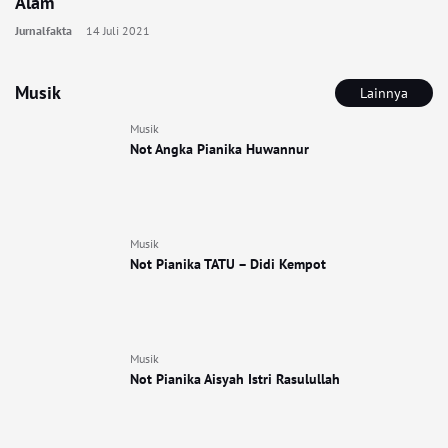
Alam
Jurnalfakta
14 Juli 2021
Musik
Lainnya
Musik
Not Angka Pianika Huwannur
Musik
Not Pianika TATU – Didi Kempot
Musik
Not Pianika Aisyah Istri Rasulullah