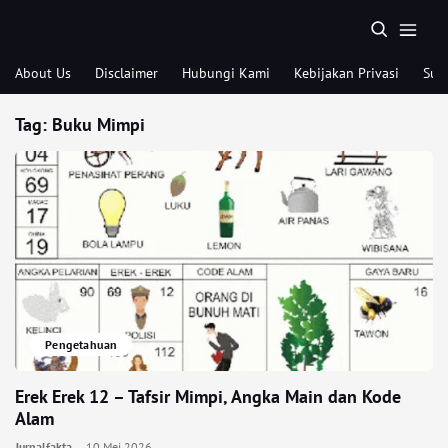
About Us
Disclaimer
Hubungi Kami
Kebijakan Privasi
Sub
Tag:
Buku Mimpi
Pengetahuan
Erek Erek 12 – Tafsir Mimpi, Angka Main dan Kode
Alam
Jurnalfakta
10 Mei 2026