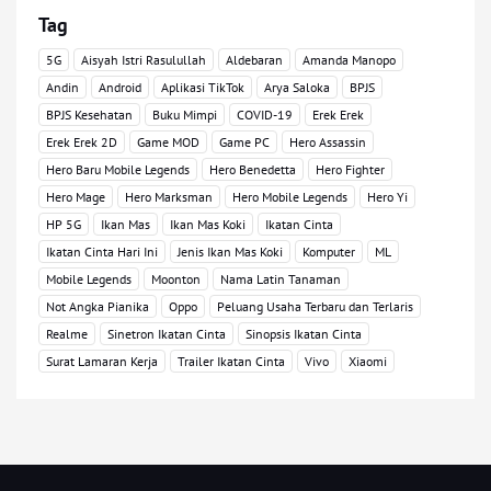
Tag
5G
Aisyah Istri Rasulullah
Aldebaran
Amanda Manopo
Andin
Android
Aplikasi TikTok
Arya Saloka
BPJS
BPJS Kesehatan
Buku Mimpi
COVID-19
Erek Erek
Erek Erek 2D
Game MOD
Game PC
Hero Assassin
Hero Baru Mobile Legends
Hero Benedetta
Hero Fighter
Hero Mage
Hero Marksman
Hero Mobile Legends
Hero Yi
HP 5G
Ikan Mas
Ikan Mas Koki
Ikatan Cinta
Ikatan Cinta Hari Ini
Jenis Ikan Mas Koki
Komputer
ML
Mobile Legends
Moonton
Nama Latin Tanaman
Not Angka Pianika
Oppo
Peluang Usaha Terbaru dan Terlaris
Realme
Sinetron Ikatan Cinta
Sinopsis Ikatan Cinta
Surat Lamaran Kerja
Trailer Ikatan Cinta
Vivo
Xiaomi