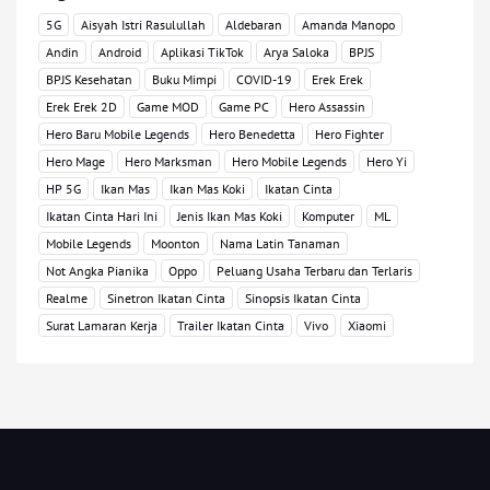
5G
Aisyah Istri Rasulullah
Aldebaran
Amanda Manopo
Andin
Android
Aplikasi TikTok
Arya Saloka
BPJS
BPJS Kesehatan
Buku Mimpi
COVID-19
Erek Erek
Erek Erek 2D
Game MOD
Game PC
Hero Assassin
Hero Baru Mobile Legends
Hero Benedetta
Hero Fighter
Hero Mage
Hero Marksman
Hero Mobile Legends
Hero Yi
HP 5G
Ikan Mas
Ikan Mas Koki
Ikatan Cinta
Ikatan Cinta Hari Ini
Jenis Ikan Mas Koki
Komputer
ML
Mobile Legends
Moonton
Nama Latin Tanaman
Not Angka Pianika
Oppo
Peluang Usaha Terbaru dan Terlaris
Realme
Sinetron Ikatan Cinta
Sinopsis Ikatan Cinta
Surat Lamaran Kerja
Trailer Ikatan Cinta
Vivo
Xiaomi