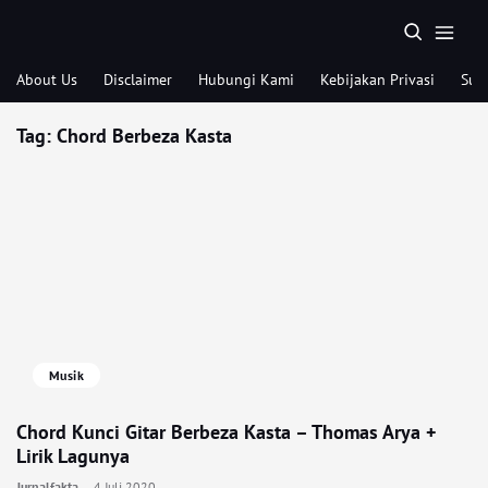
About Us
Disclaimer
Hubungi Kami
Kebijakan Privasi
Sub
Tag:
Chord Berbeza Kasta
Musik
Chord Kunci Gitar Berbeza Kasta – Thomas Arya +
Lirik Lagunya
Jurnalfakta
4 Juli 2020