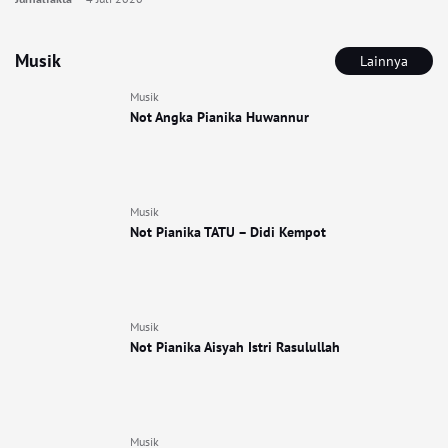
Musik
Lainnya
Musik
Not Angka Pianika Huwannur
Musik
Not Pianika TATU – Didi Kempot
Musik
Not Pianika Aisyah Istri Rasulullah
Musik