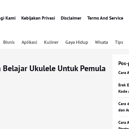
gi Kami
Kebijakan Privasi
Disclaimer
Terms And Service
Bisnis
Aplikasi
Kuliner
Gaya Hidup
Wisata
Tips
Pos-
 Belajar Ukulele Untuk Pemula
Cara 
Erek 
Kode 
Cara 
dan A
Cara 
Strat