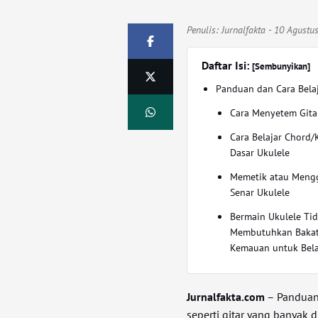
Penulis:
Jurnalfakta
- 10 Agustu
Daftar Isi:
[Sembunyikan]
Panduan dan Cara Belaj
Cara Menyetem Gita
Cara Belajar Chord/
Dasar Ukulele
Memetik atau Meng
Senar Ukulele
Bermain Ukulele Ti
Membutuhkan Bakat
Kemauan untuk Bela
Jurnalfakta.com
– Panduan 
seperti gitar yang banyak 