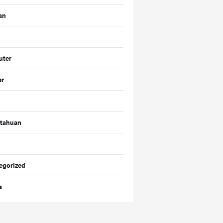
an
uter
er
tahuan
egorized
a