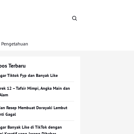
Pengetahuan
pos Terbaru
Agar Tiktok Fyp dan Banyak Like
Erek 12 – Tafsir Mimpi, Angka Main dan
Alam
dan Resep Membuat Dorayaki Lembut
nti Gagal
Agar Banyak Like di TikTok dengan
egi Kreatif yang Jarang Dibahas