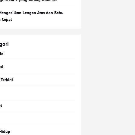
Mengecilkan Lengan Atas dan Bahu
a Cepat
gori
id
si
 Terkini
t
Hidup