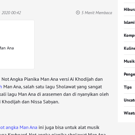
Hibur
s 2020 00:42
5 Menit Membaca
Islami
Komp
Man Ana
Kulin
Musik
Penge
n Not Angka Pianika Man Ana versi Ai Khodijah dan
h
Man Ana, salah satu lagu Sholawat yang sangat
Tips
ekali lagu Man Ana di arasemen dan di nyanyikan oleh
Uncat
i Khodijah dan Nissa Sabyan.
Wisat
ot angka Man Ana
ini juga bisa untuk alat musik
 juga Keyboard. Not angka pianika sholawat Man Ana