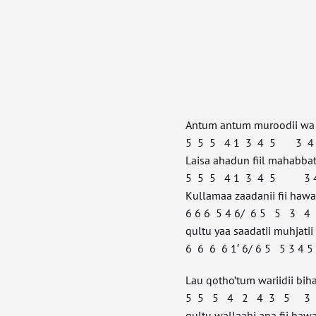
Antum antum muroodii wa
5 5 5 4 1 3 4 5 3 4 
Laisa ahadun fiil mahabbat
5 5 5 4 1 3 4 5 3 4 6
Kullamaa zaadanii fii haw
6 6 6 5 4 6/ 6 5 5 3 
qultu yaa saadatii muhjati
6 6 6 6 1′ 6/ 6 5 5 3 4 5 
Lau qotho’tum wariidii bih
5 5 5 4 2 4 3 5 3 4 
qultu wallaahi ana fii haw