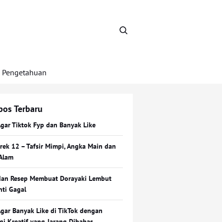
Pengetahuan
pos Terbaru
Agar Tiktok Fyp dan Banyak Like
Erek 12 – Tafsir Mimpi, Angka Main dan
Alam
dan Resep Membuat Dorayaki Lembut
nti Gagal
Agar Banyak Like di TikTok dengan
egi Kreatif yang Jarang Dibahas