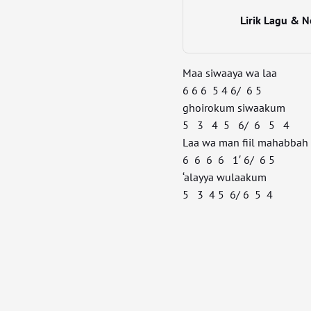
Lirik Lagu & N
Maa siwaaya wa laa
6 6 6 5 4 6/ 6 5
ghoirokum siwaakum
5 3 4 5 6/ 6 5 4
Laa wa man fiil mahabbah
6 6 6 6 1′ 6/ 6 5
‘alayya wulaakum
5 3 4 5 6/ 6 5 4