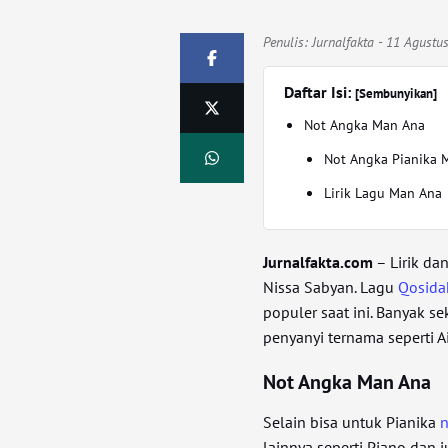
Penulis:
Jurnalfakta
- 11 Agustu
Daftar Isi:
[Sembunyikan]
Not Angka Man Ana
Not Angka Pianika 
Lirik Lagu Man Ana
Jurnalfakta.com
– Lirik da
Nissa Sabyan. Lagu
Qosida
populer saat ini. Banyak s
penyanyi ternama seperti A
Not Angka Man Ana
Selain bisa untuk Pianika
n
lainnya seperti Piano dan