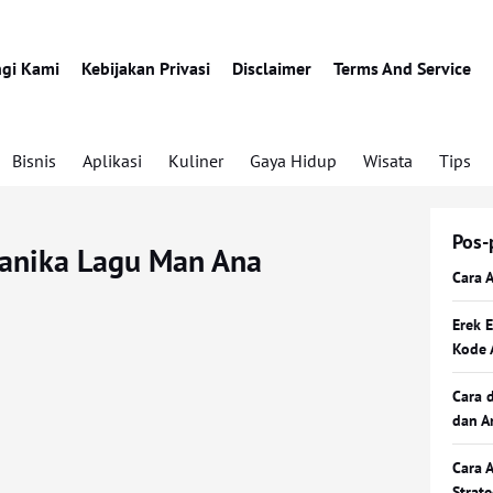
gi Kami
Kebijakan Privasi
Disclaimer
Terms And Service
Bisnis
Aplikasi
Kuliner
Gaya Hidup
Wisata
Tips
Pos-
ianika Lagu Man Ana
Cara 
Erek 
Kode 
Cara 
dan A
Cara 
Strat