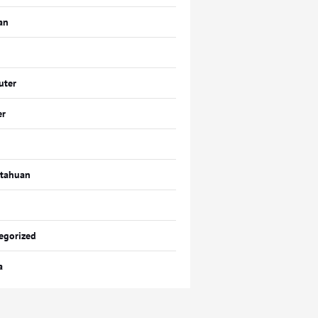
an
uter
er
tahuan
egorized
a