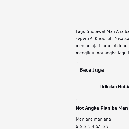
Lagu Sholawat Man Ana ba
seperti Ai Khodijah, Nisa 
mempelajari lagu ini denga
mengikuti not angka lagu 
Baca Juga
Lirik dan Not
Not Angka Pianika Man
Man ana man ana
6 6 6 5 4 6/ 6 5