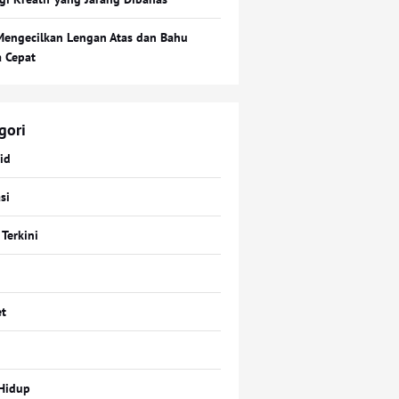
Mengecilkan Lengan Atas dan Bahu
a Cepat
gori
id
si
 Terkini
t
Hidup