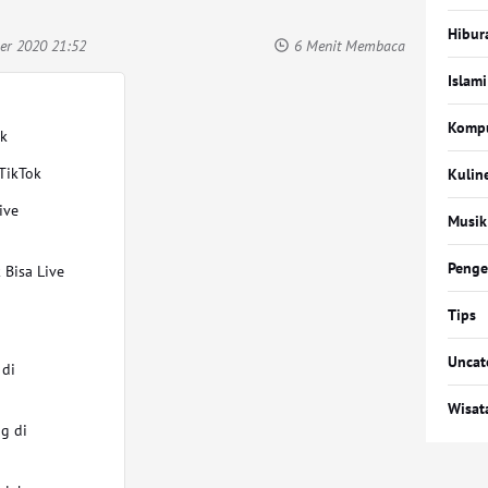
Hibur
er 2020 21:52
6 Menit Membaca
Islami
Komp
ok
 TikTok
Kulin
ive
Musik
Penge
 Bisa Live
Tips
Uncat
 di
Wisat
ng di