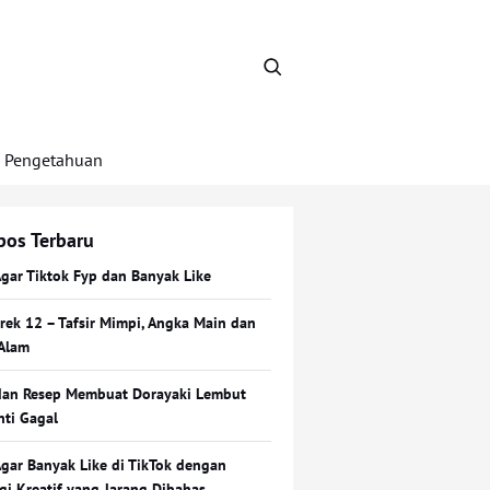
Pengetahuan
pos Terbaru
Agar Tiktok Fyp dan Banyak Like
Erek 12 – Tafsir Mimpi, Angka Main dan
Alam
dan Resep Membuat Dorayaki Lembut
nti Gagal
Agar Banyak Like di TikTok dengan
egi Kreatif yang Jarang Dibahas