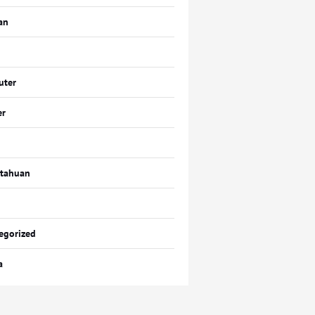
an
uter
er
tahuan
egorized
a