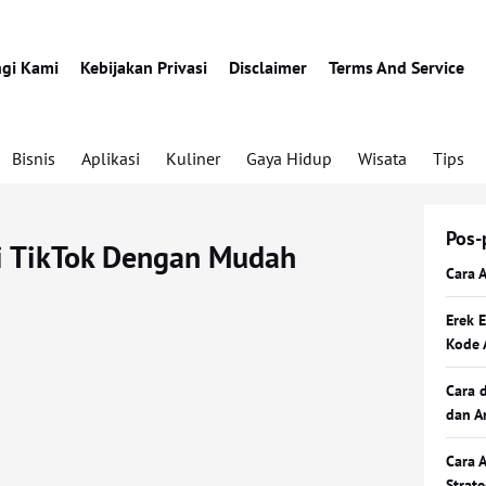
gi Kami
Kebijakan Privasi
Disclaimer
Terms And Service
Bisnis
Aplikasi
Kuliner
Gaya Hidup
Wisata
Tips
Pos-
di TikTok Dengan Mudah
Cara 
Erek 
Kode 
Cara 
dan A
Cara 
Strat