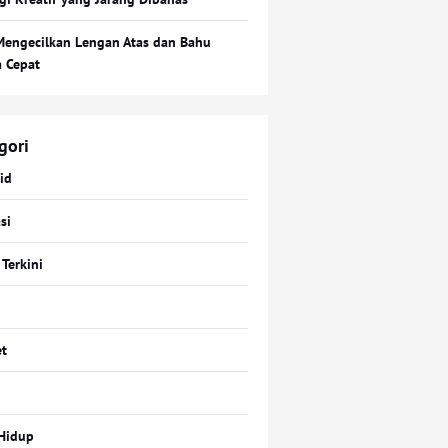
Mengecilkan Lengan Atas dan Bahu
a Cepat
gori
id
si
 Terkini
t
Hidup