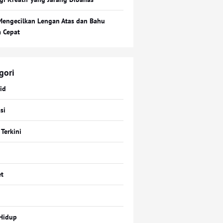
Mengecilkan Lengan Atas dan Bahu
a Cepat
gori
id
si
 Terkini
t
Hidup