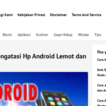
gi Kami
Kebijakan Privasi
Disclaimer
Terms And Service
Bisnis
Aplikasi
Kuliner
Gaya Hidup
Wisata
Tips
Pos-
ngatasi Hp Android Lemot dan
Cara 
Erek 
Kode 
Cara 
dan A
Cara 
Strat