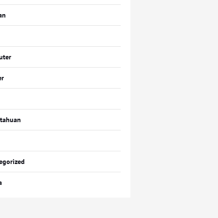
an
uter
er
tahuan
egorized
a