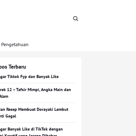
Pengetahuan
pos Terbaru
Agar Tiktok Fyp dan Banyak Like
Erek 12 – Tafsir Mimpi, Angka Main dan
Alam
dan Resep Membuat Dorayaki Lembut
nti Gagal
Agar Banyak Like di TikTok dengan
egi Kreatif yang Jarang Dibahas