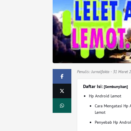
Penulis:
Jurnalfakta
- 31 Maret 
Daftar Isi:
[Sembunyikan]
Hp Android Lemot
Cara Mengatasi Hp 
Lemot
Penyebab Hp Andro