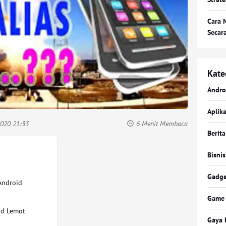
Cara 
Secar
Kate
Andro
Aplika
2020 21:33
6 Menit Membaca
Berita
Bisnis
Gadge
Android
Game
id Lemot
Gaya 