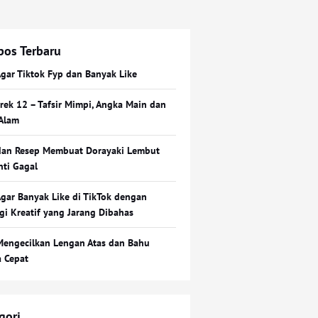
pos Terbaru
Agar Tiktok Fyp dan Banyak Like
Erek 12 – Tafsir Mimpi, Angka Main dan
Alam
dan Resep Membuat Dorayaki Lembut
nti Gagal
Agar Banyak Like di TikTok dengan
egi Kreatif yang Jarang Dibahas
Mengecilkan Lengan Atas dan Bahu
a Cepat
gori