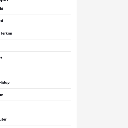
id
si
 Terkini
t
Hidup
an
uter