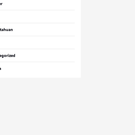
er
tahuan
egorized
a