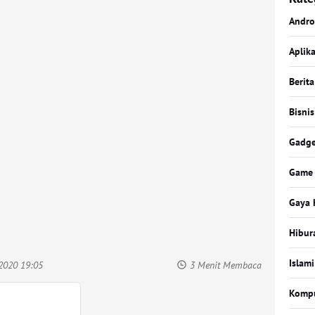
Andro
Aplika
Berita
Bisnis
Gadge
Game
Gaya 
Hibur
Islami
2020 19:05
3 Menit Membaca
Komp