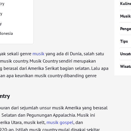
try
Kulin
ry
Musik
y
Penge
donesia
Tips
ak sekali genre
musik
yang ada di Dunia, salah satu
Uncat
 musik country. Musik Country sendiri merupakan
Wisat
berasal dari Amerika Serikat bagian selatan. Lalu apa
dan apa keunikan musik country dibanding genre
ntry
ran dari sejumlah unsur musik Amerika yang berasal
n Selatan dan Pegunungan Appalachia. Musik ini
erika Utara, musik kelt,
musik gospel
, dan
0-an. Istilah musik country mulai dipakai sekitar