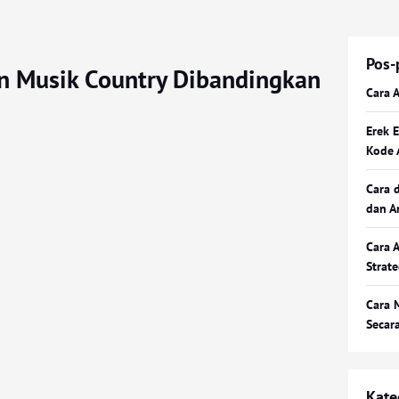
Pos-
n Musik Country Dibandingkan
Cara 
Erek 
Kode 
Cara 
dan A
Cara 
Strat
Cara 
Secar
Kate