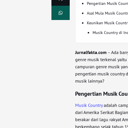
Pengertian Musik Coun
Asal Mula Musik Count
Keunikan Musik Countr
Musik Country di In
Jurnalfakta.com
– Ada bany
genre musik terkenal yaitu
campuran genre musik yang 
pengertian musik country 
musik lainnya?
Pengertian Musik Cou
Musik Country
adalah campu
dari Amerika Serikat Bagia
berakar dari lagu rakyat Am
berkembang sejak tahun 192