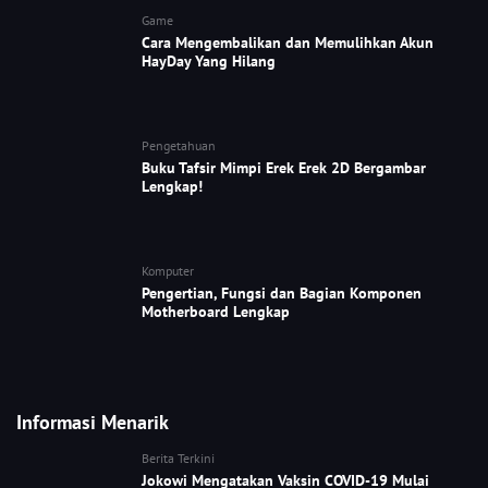
Game
Cara Mengembalikan dan Memulihkan Akun
HayDay Yang Hilang
Pengetahuan
Buku Tafsir Mimpi Erek Erek 2D Bergambar
Lengkap!
Komputer
Pengertian, Fungsi dan Bagian Komponen
Motherboard Lengkap
Informasi Menarik
Berita Terkini
Jokowi Mengatakan Vaksin COVID-19 Mulai