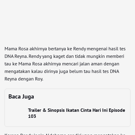
Mama Rosa akhirnya bertanya ke Rendy mengenai hasil tes
DNA Reyna. Rendy yang kaget dan tidak mungkin memberi
tau ke Mama Rosa akhirnya mencari jalan aman dengan
mengatakan kalau dirinya juga belum tau hasil tes DNA
Reyna dengan Roy.
Baca Juga
Trailer & Sinopsis Ikatan Cinta Hari Ini Episode
103