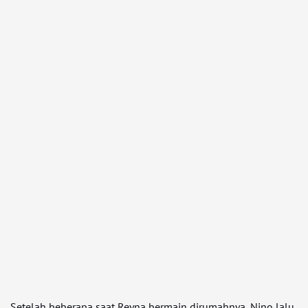
Setelah beberapa saat Reyna bermain dirumahnya, Nino lalu