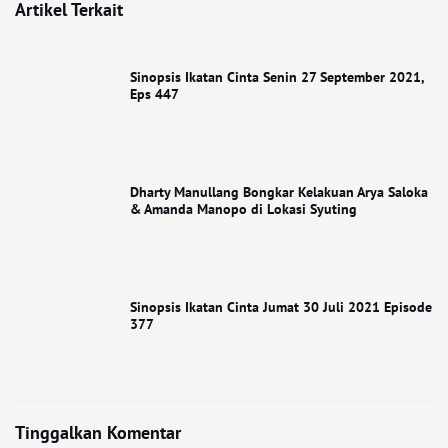
Artikel Terkait
Sinopsis Ikatan Cinta Senin 27 September 2021,
Eps 447
Dharty Manullang Bongkar Kelakuan Arya Saloka
& Amanda Manopo di Lokasi Syuting
Sinopsis Ikatan Cinta Jumat 30 Juli 2021 Episode
377
Tinggalkan Komentar