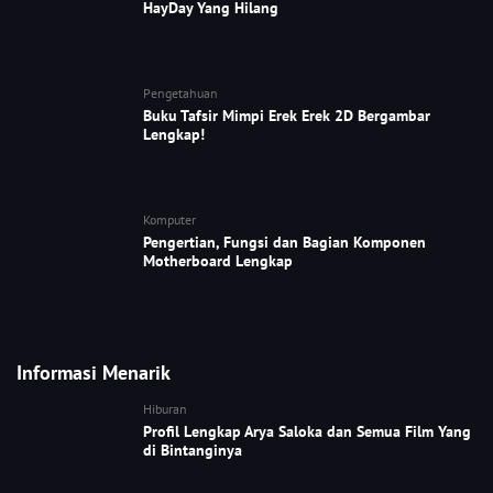
HayDay Yang Hilang
Pengetahuan
Buku Tafsir Mimpi Erek Erek 2D Bergambar
Lengkap!
Komputer
Pengertian, Fungsi dan Bagian Komponen
Motherboard Lengkap
Informasi Menarik
Hiburan
Profil Lengkap Arya Saloka dan Semua Film Yang
di Bintanginya