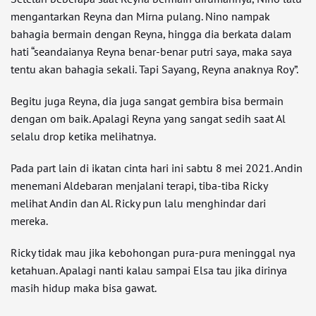
mengantarkan Reyna dan Mirna pulang. Nino nampak
bahagia bermain dengan Reyna, hingga dia berkata dalam
hati “seandaianya Reyna benar-benar putri saya, maka saya
tentu akan bahagia sekali. Tapi Sayang, Reyna anaknya Roy”.
Begitu juga Reyna, dia juga sangat gembira bisa bermain
dengan om baik. Apalagi Reyna yang sangat sedih saat Al
selalu drop ketika melihatnya.
Pada part lain di ikatan cinta hari ini sabtu 8 mei 2021. Andin
menemani Aldebaran menjalani terapi, tiba-tiba Ricky
melihat Andin dan Al. Ricky pun lalu menghindar dari
mereka.
Ricky tidak mau jika kebohongan pura-pura meninggal nya
ketahuan. Apalagi nanti kalau sampai Elsa tau jika dirinya
masih hidup maka bisa gawat.