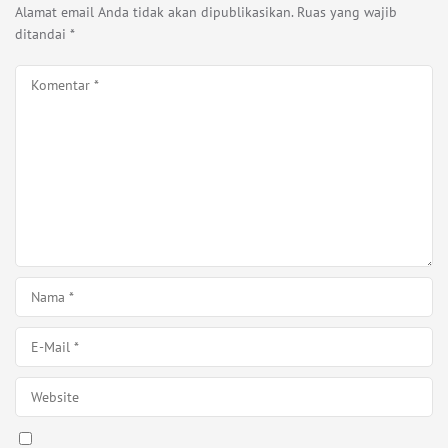
Alamat email Anda tidak akan dipublikasikan.
Ruas yang wajib
ditandai
*