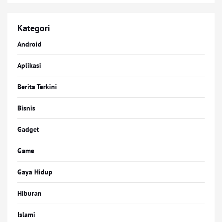
Kategori
Android
Aplikasi
Berita Terkini
Bisnis
Gadget
Game
Gaya Hidup
Hiburan
Islami