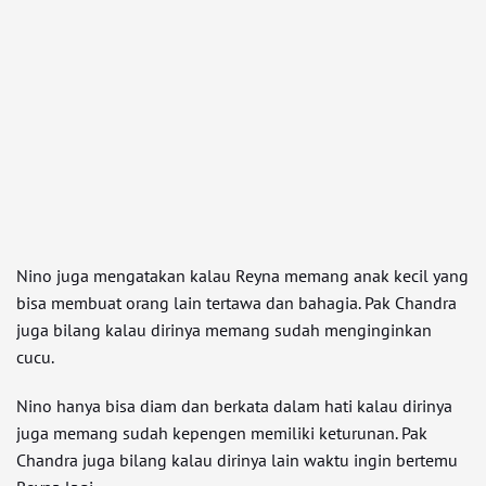
Nino juga mengatakan kalau Reyna memang anak kecil yang
bisa membuat orang lain tertawa dan bahagia. Pak Chandra
juga bilang kalau dirinya memang sudah menginginkan
cucu.
Nino hanya bisa diam dan berkata dalam hati kalau dirinya
juga memang sudah kepengen memiliki keturunan. Pak
Chandra juga bilang kalau dirinya lain waktu ingin bertemu