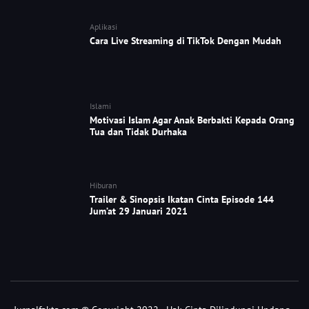
Aplikasi
Cara Live Streaming di TikTok Dengan Mudah
Islami
Motivasi Islam Agar Anak Berbakti Kepada Orang
Tua dan Tidak Durhaka
Hiburan
Trailer & Sinopsis Ikatan Cinta Episode 144
Jum’at 29 Januari 2021