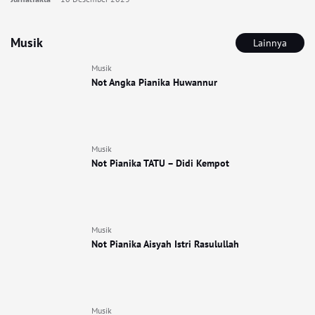
Musik
Lainnya
Musik
Not Angka Pianika Huwannur
Musik
Not Pianika TATU – Didi Kempot
Musik
Not Pianika Aisyah Istri Rasulullah
Musik