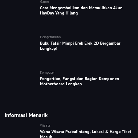
Game
Cara Mengembalikan dan Memulihkan Akun
HayDay Yang Hilang
Pengetahuan
Buku Tafsir Mimpi Erek Erek 2D Bergambar
Lengkap!
Komputer
Pengertian, Fungsi dan Bagian Komponen
Motherboard Lengkap
Informasi Menarik
Wisata
Wana Wisata Prabalintang, Lokasi & Harga Tiket
Masuk