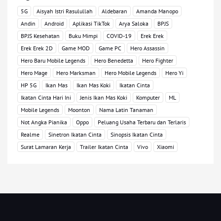
5G
Aisyah Istri Rasulullah
Aldebaran
Amanda Manopo
Andin
Android
Aplikasi TikTok
Arya Saloka
BPJS
BPJS Kesehatan
Buku Mimpi
COVID-19
Erek Erek
Erek Erek 2D
Game MOD
Game PC
Hero Assassin
Hero Baru Mobile Legends
Hero Benedetta
Hero Fighter
Hero Mage
Hero Marksman
Hero Mobile Legends
Hero Yi
HP 5G
Ikan Mas
Ikan Mas Koki
Ikatan Cinta
Ikatan Cinta Hari Ini
Jenis Ikan Mas Koki
Komputer
ML
Mobile Legends
Moonton
Nama Latin Tanaman
Not Angka Pianika
Oppo
Peluang Usaha Terbaru dan Terlaris
Realme
Sinetron Ikatan Cinta
Sinopsis Ikatan Cinta
Surat Lamaran Kerja
Trailer Ikatan Cinta
Vivo
Xiaomi