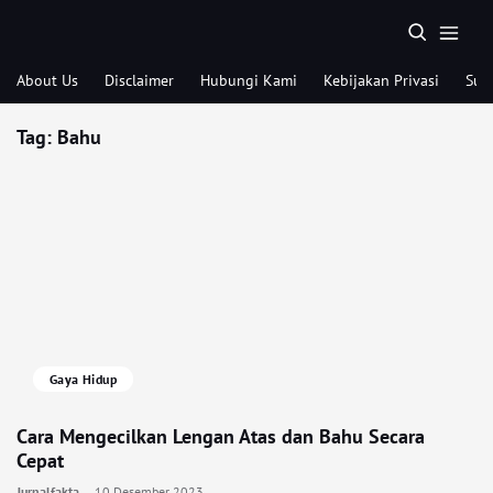
About Us
Disclaimer
Hubungi Kami
Kebijakan Privasi
Sub
Tag:
Bahu
Gaya Hidup
Cara Mengecilkan Lengan Atas dan Bahu Secara
Cepat
Jurnalfakta
10 Desember 2023