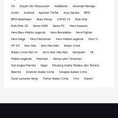
5G
Aisyah Istri Rasulullah
Aldebaran
Amanda Manopo
Andin
Android
Aplikasi TikTok
Arya Saloka
BPJS
BPJS Kesehatan
Buku Mimpi
COVID-19
Erek Erek
Erek Erek 2D
Game MOD
Game PC
Hero Assassin
Hero Baru Mobile Legends
Hero Benedetta
Hero Fighter
Hero Mage
Hero Marksman
Hero Mobile Legends
Hero Yi
HP 5G
Ikan Mas
Ikan Mas Koki
Ikatan Cinta
Ikatan Cinta Hari Ini
Jenis Ikan Mas Koki
Komputer
ML
Mobile Legends
Moonton
Nama Latin Tanaman
Not Angka Pianika
Oppo
Peluang Usaha Terbaru dan Terlaris
Realme
Sinetron Ikatan Cinta
Sinopsis Ikatan Cinta
Surat Lamaran Kerja
Trailer Ikatan Cinta
Vivo
Xiaomi