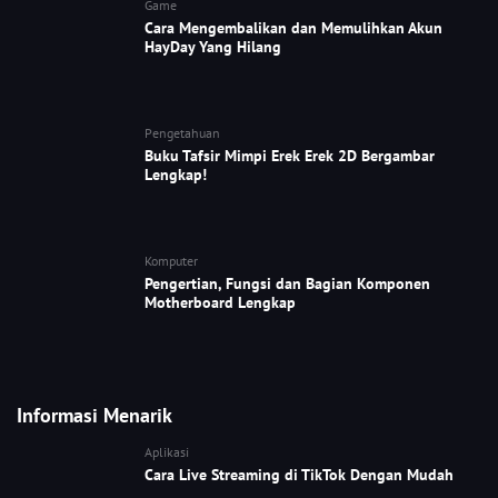
Game
Cara Mengembalikan dan Memulihkan Akun
HayDay Yang Hilang
Pengetahuan
Buku Tafsir Mimpi Erek Erek 2D Bergambar
Lengkap!
Komputer
Pengertian, Fungsi dan Bagian Komponen
Motherboard Lengkap
Informasi Menarik
Aplikasi
Cara Live Streaming di TikTok Dengan Mudah