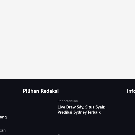
Pilihan Redaksi
Inf
Pengetahuan
Live Draw Sdy, Situs Syair,
Prediksi Sydney Terbaik
yang
kan