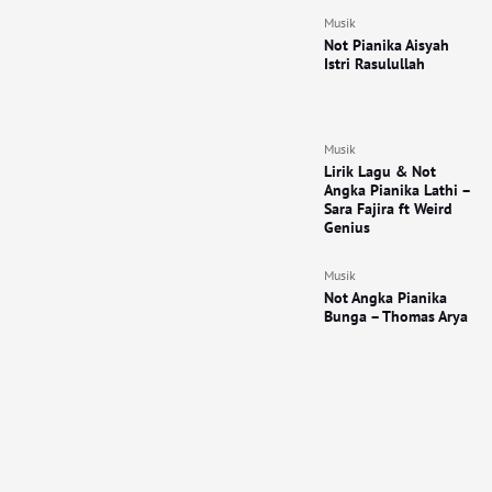
Musik
Not Pianika Aisyah
Istri Rasulullah
Musik
Lirik Lagu & Not
Angka Pianika Lathi –
Sara Fajira ft Weird
Genius
Musik
Not Angka Pianika
Bunga – Thomas Arya