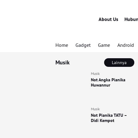
About Us
Hubun
Home
Gadget
Game
Android
Musik
Lainnya
Musik
Not Angka Pianika
Huwannur
Musik
Not Pianika TATU –
Didi Kempot