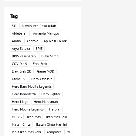
Tag
5G
Aisyah Istri Rasulullah
Aldebaran
Amanda Manopo
Andin
Android
Aplikasi TikTok
Arya Saloka
BPJS
BPJS Kesehatan
Buku Mimpi
COVID-19
Erek Erek
Erek Erek 2D
Game MOD
Game PC
Hero Assassin
Hero Baru Mobile Legends
Hero Benedetta
Hero Fighter
Hero Mage
Hero Marksman
Hero Mobile Legends
Hero Yi
HP 5G
Ikan Mas
Ikan Mas Koki
Ikatan Cinta
Ikatan Cinta Hari Ini
Jenis Ikan Mas Koki
Komputer
ML