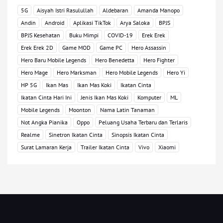
5G
Aisyah Istri Rasulullah
Aldebaran
Amanda Manopo
Andin
Android
Aplikasi TikTok
Arya Saloka
BPJS
BPJS Kesehatan
Buku Mimpi
COVID-19
Erek Erek
Erek Erek 2D
Game MOD
Game PC
Hero Assassin
Hero Baru Mobile Legends
Hero Benedetta
Hero Fighter
Hero Mage
Hero Marksman
Hero Mobile Legends
Hero Yi
HP 5G
Ikan Mas
Ikan Mas Koki
Ikatan Cinta
Ikatan Cinta Hari Ini
Jenis Ikan Mas Koki
Komputer
ML
Mobile Legends
Moonton
Nama Latin Tanaman
Not Angka Pianika
Oppo
Peluang Usaha Terbaru dan Terlaris
Realme
Sinetron Ikatan Cinta
Sinopsis Ikatan Cinta
Surat Lamaran Kerja
Trailer Ikatan Cinta
Vivo
Xiaomi