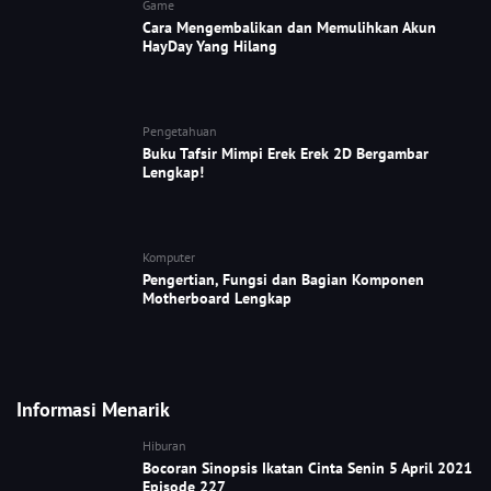
Game
Cara Mengembalikan dan Memulihkan Akun
HayDay Yang Hilang
Pengetahuan
Buku Tafsir Mimpi Erek Erek 2D Bergambar
Lengkap!
Komputer
Pengertian, Fungsi dan Bagian Komponen
Motherboard Lengkap
Informasi Menarik
Hiburan
Bocoran Sinopsis Ikatan Cinta Senin 5 April 2021
Episode 227