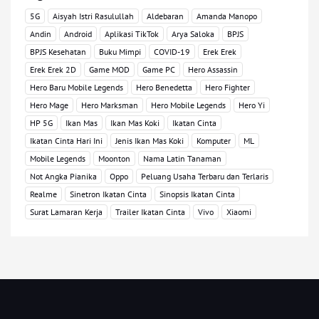
5G
Aisyah Istri Rasulullah
Aldebaran
Amanda Manopo
Andin
Android
Aplikasi TikTok
Arya Saloka
BPJS
BPJS Kesehatan
Buku Mimpi
COVID-19
Erek Erek
Erek Erek 2D
Game MOD
Game PC
Hero Assassin
Hero Baru Mobile Legends
Hero Benedetta
Hero Fighter
Hero Mage
Hero Marksman
Hero Mobile Legends
Hero Yi
HP 5G
Ikan Mas
Ikan Mas Koki
Ikatan Cinta
Ikatan Cinta Hari Ini
Jenis Ikan Mas Koki
Komputer
ML
Mobile Legends
Moonton
Nama Latin Tanaman
Not Angka Pianika
Oppo
Peluang Usaha Terbaru dan Terlaris
Realme
Sinetron Ikatan Cinta
Sinopsis Ikatan Cinta
Surat Lamaran Kerja
Trailer Ikatan Cinta
Vivo
Xiaomi