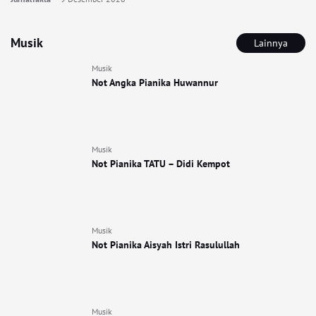
Musik
Lainnya
Musik
Not Angka Pianika Huwannur
Musik
Not Pianika TATU – Didi Kempot
Musik
Not Pianika Aisyah Istri Rasulullah
Musik