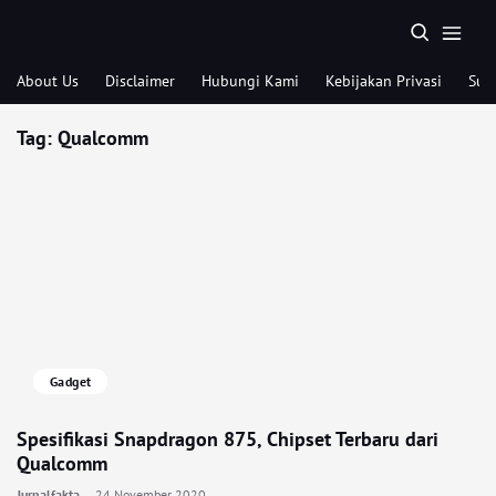
About Us
Disclaimer
Hubungi Kami
Kebijakan Privasi
Sub
Tag:
Qualcomm
Gadget
Spesifikasi Snapdragon 875, Chipset Terbaru dari
Qualcomm
Jurnalfakta
24 November 2020