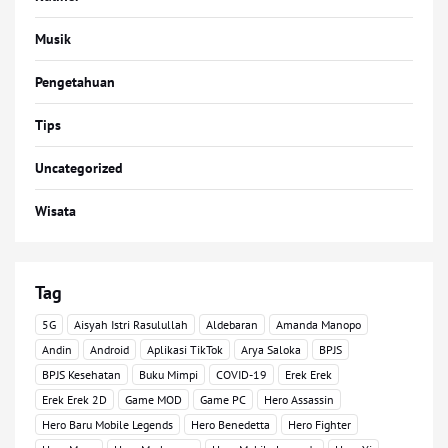
Musik
Pengetahuan
Tips
Uncategorized
Wisata
Tag
5G
Aisyah Istri Rasulullah
Aldebaran
Amanda Manopo
Andin
Android
Aplikasi TikTok
Arya Saloka
BPJS
BPJS Kesehatan
Buku Mimpi
COVID-19
Erek Erek
Erek Erek 2D
Game MOD
Game PC
Hero Assassin
Hero Baru Mobile Legends
Hero Benedetta
Hero Fighter