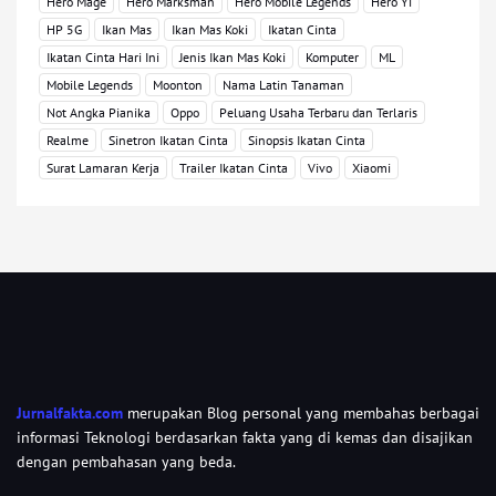
Hero Mage
Hero Marksman
Hero Mobile Legends
Hero Yi
HP 5G
Ikan Mas
Ikan Mas Koki
Ikatan Cinta
Ikatan Cinta Hari Ini
Jenis Ikan Mas Koki
Komputer
ML
Mobile Legends
Moonton
Nama Latin Tanaman
Not Angka Pianika
Oppo
Peluang Usaha Terbaru dan Terlaris
Realme
Sinetron Ikatan Cinta
Sinopsis Ikatan Cinta
Surat Lamaran Kerja
Trailer Ikatan Cinta
Vivo
Xiaomi
Jurnalfakta.com
merupakan Blog personal yang membahas berbagai
informasi Teknologi berdasarkan fakta yang di kemas dan disajikan
dengan pembahasan yang beda.