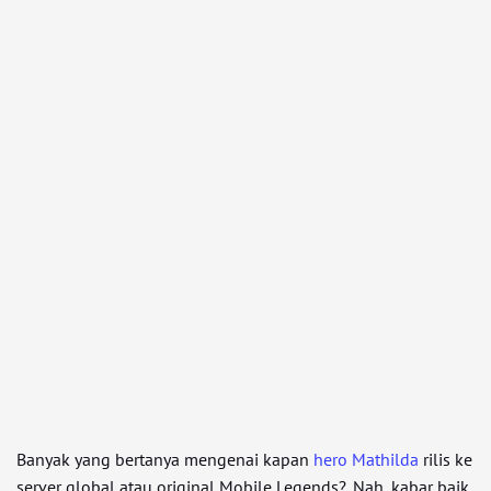
Banyak yang bertanya mengenai kapan
hero Mathilda
rilis ke
server global atau original Mobile Legends?. Nah, kabar baik