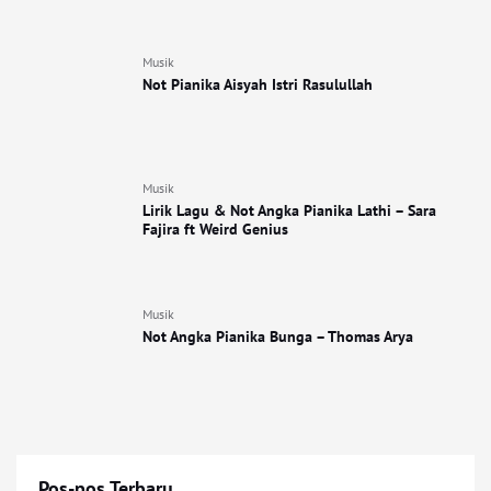
Musik
Not Pianika Aisyah Istri Rasulullah
Musik
Lirik Lagu & Not Angka Pianika Lathi – Sara
Fajira ft Weird Genius
Musik
Not Angka Pianika Bunga – Thomas Arya
Pos-pos Terbaru