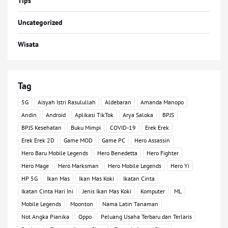
Tips
Uncategorized
Wisata
Tag
5G
Aisyah Istri Rasulullah
Aldebaran
Amanda Manopo
Andin
Android
Aplikasi TikTok
Arya Saloka
BPJS
BPJS Kesehatan
Buku Mimpi
COVID-19
Erek Erek
Erek Erek 2D
Game MOD
Game PC
Hero Assassin
Hero Baru Mobile Legends
Hero Benedetta
Hero Fighter
Hero Mage
Hero Marksman
Hero Mobile Legends
Hero Yi
HP 5G
Ikan Mas
Ikan Mas Koki
Ikatan Cinta
Ikatan Cinta Hari Ini
Jenis Ikan Mas Koki
Komputer
ML
Mobile Legends
Moonton
Nama Latin Tanaman
Not Angka Pianika
Oppo
Peluang Usaha Terbaru dan Terlaris