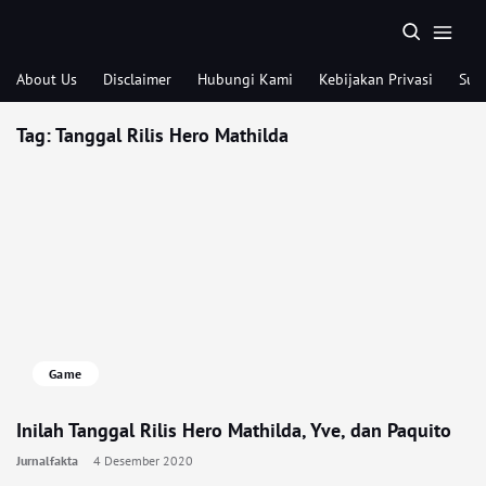
About Us
Disclaimer
Hubungi Kami
Kebijakan Privasi
Sub
Tag:
Tanggal Rilis Hero Mathilda
Game
Inilah Tanggal Rilis Hero Mathilda, Yve, dan Paquito
Jurnalfakta
4 Desember 2020