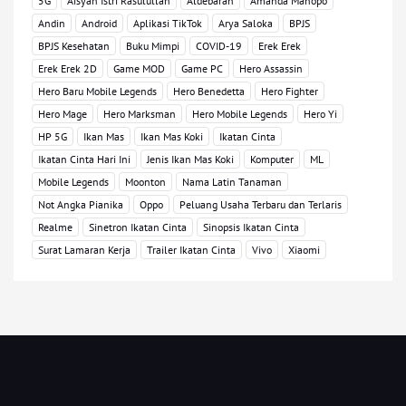
5G
Aisyah Istri Rasulullah
Aldebaran
Amanda Manopo
Andin
Android
Aplikasi TikTok
Arya Saloka
BPJS
BPJS Kesehatan
Buku Mimpi
COVID-19
Erek Erek
Erek Erek 2D
Game MOD
Game PC
Hero Assassin
Hero Baru Mobile Legends
Hero Benedetta
Hero Fighter
Hero Mage
Hero Marksman
Hero Mobile Legends
Hero Yi
HP 5G
Ikan Mas
Ikan Mas Koki
Ikatan Cinta
Ikatan Cinta Hari Ini
Jenis Ikan Mas Koki
Komputer
ML
Mobile Legends
Moonton
Nama Latin Tanaman
Not Angka Pianika
Oppo
Peluang Usaha Terbaru dan Terlaris
Realme
Sinetron Ikatan Cinta
Sinopsis Ikatan Cinta
Surat Lamaran Kerja
Trailer Ikatan Cinta
Vivo
Xiaomi