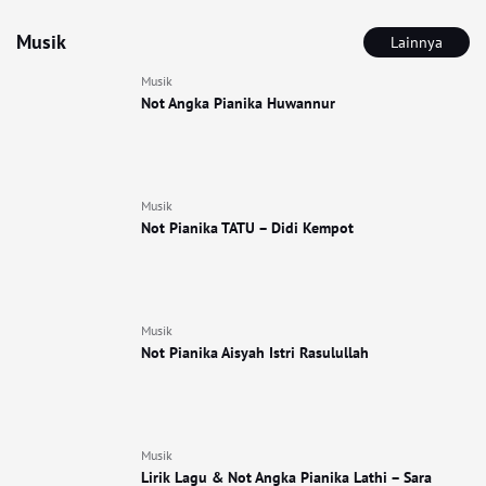
Musik
Lainnya
Musik
Not Angka Pianika Huwannur
Musik
Not Pianika TATU – Didi Kempot
Musik
Not Pianika Aisyah Istri Rasulullah
Musik
Lirik Lagu & Not Angka Pianika Lathi – Sara