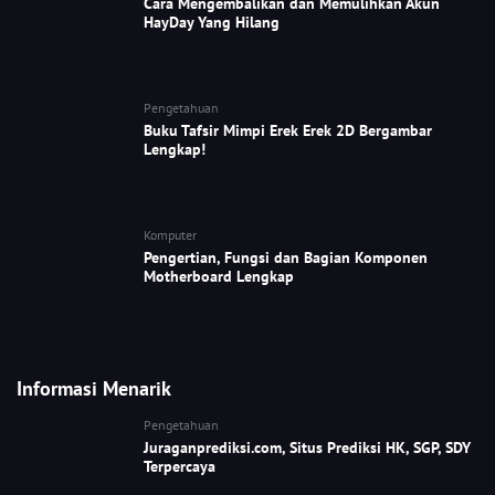
Cara Mengembalikan dan Memulihkan Akun
HayDay Yang Hilang
Pengetahuan
Buku Tafsir Mimpi Erek Erek 2D Bergambar
Lengkap!
Komputer
Pengertian, Fungsi dan Bagian Komponen
Motherboard Lengkap
Informasi Menarik
Pengetahuan
Juraganprediksi.com, Situs Prediksi HK, SGP, SDY
Terpercaya