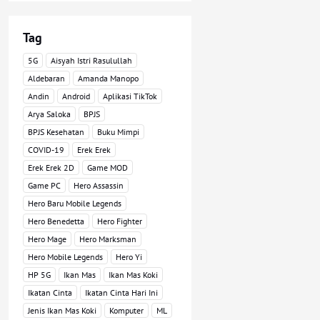
Tag
5G
Aisyah Istri Rasulullah
Aldebaran
Amanda Manopo
Andin
Android
Aplikasi TikTok
Arya Saloka
BPJS
BPJS Kesehatan
Buku Mimpi
COVID-19
Erek Erek
Erek Erek 2D
Game MOD
Game PC
Hero Assassin
Hero Baru Mobile Legends
Hero Benedetta
Hero Fighter
Hero Mage
Hero Marksman
Hero Mobile Legends
Hero Yi
HP 5G
Ikan Mas
Ikan Mas Koki
Ikatan Cinta
Ikatan Cinta Hari Ini
Jenis Ikan Mas Koki
Komputer
ML