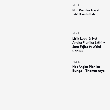
Musik
Not Pianika Aisyah
Istri Rasulullah
Musik
Lirik Lagu & Not
Angka Pianika Lathi –
Sara Fajira ft Weird
Genius
Musik
Not Angka Pianika
Bunga – Thomas Arya