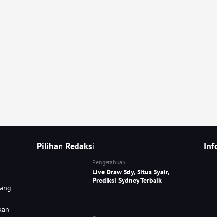
Pilihan Redaksi
Inf
Pengetahuan
Live Draw Sdy, Situs Syair,
Prediksi Sydney Terbaik
yang
kan