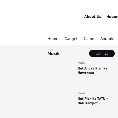
About Us
Hubun
Home
Gadget
Game
Android
Musik
Lainnya
Musik
Not Angka Pianika
Huwannur
Musik
Not Pianika TATU –
Didi Kempot