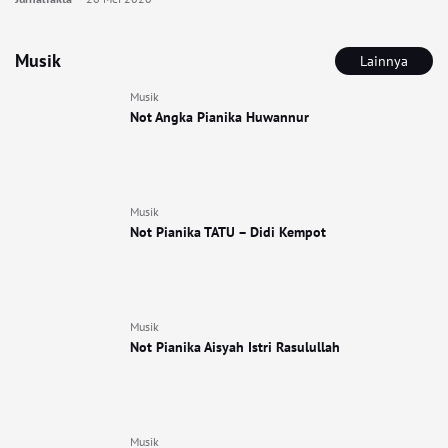
Musik
Lainnya
Musik
Not Angka Pianika Huwannur
Musik
Not Pianika TATU – Didi Kempot
Musik
Not Pianika Aisyah Istri Rasulullah
Musik