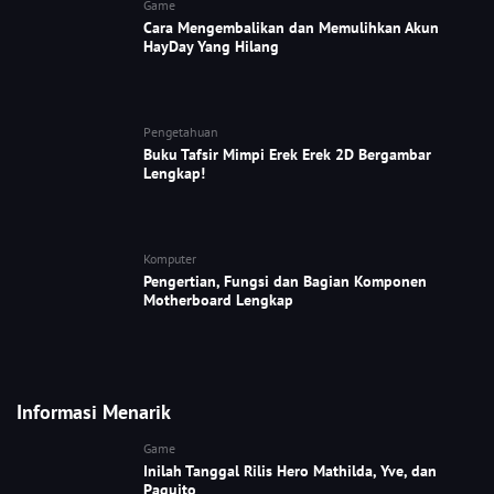
Game
Cara Mengembalikan dan Memulihkan Akun
HayDay Yang Hilang
Pengetahuan
Buku Tafsir Mimpi Erek Erek 2D Bergambar
Lengkap!
Komputer
Pengertian, Fungsi dan Bagian Komponen
Motherboard Lengkap
Informasi Menarik
Game
Inilah Tanggal Rilis Hero Mathilda, Yve, dan
Paquito