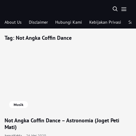
About Us
Disclaimer
Hubungi Kami
Kebijakan Privasi
Sub
Tag:
Not Angka Coffin Dance
Musik
Not Angka Coffin Dance – Astronomia (Joget Peti
Mati)
Jurnalfakta
26 Mei 2020