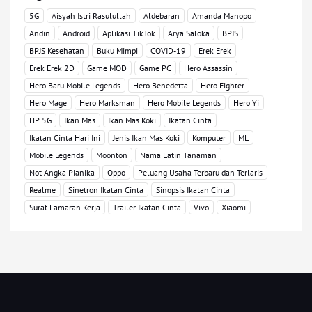
5G
Aisyah Istri Rasulullah
Aldebaran
Amanda Manopo
Andin
Android
Aplikasi TikTok
Arya Saloka
BPJS
BPJS Kesehatan
Buku Mimpi
COVID-19
Erek Erek
Erek Erek 2D
Game MOD
Game PC
Hero Assassin
Hero Baru Mobile Legends
Hero Benedetta
Hero Fighter
Hero Mage
Hero Marksman
Hero Mobile Legends
Hero Yi
HP 5G
Ikan Mas
Ikan Mas Koki
Ikatan Cinta
Ikatan Cinta Hari Ini
Jenis Ikan Mas Koki
Komputer
ML
Mobile Legends
Moonton
Nama Latin Tanaman
Not Angka Pianika
Oppo
Peluang Usaha Terbaru dan Terlaris
Realme
Sinetron Ikatan Cinta
Sinopsis Ikatan Cinta
Surat Lamaran Kerja
Trailer Ikatan Cinta
Vivo
Xiaomi