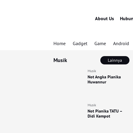
About Us
Hubun
Home
Gadget
Game
Android
Musik
Lainnya
Musik
Not Angka Pianika
Huwannur
Musik
Not Pianika TATU –
Didi Kempot