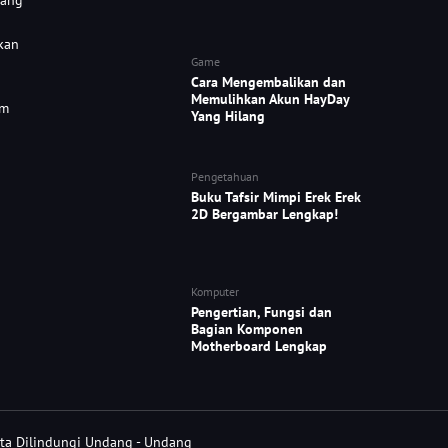
yang
kan
Game
Cara Mengembalikan dan
Memulihkan Akun HayDay
om
Yang Hilang
Pengetahuan
Buku Tafsir Mimpi Erek Erek
2D Bergambar Lengkap!
Komputer
Pengertian, Fungsi dan
Bagian Komponen
Motherboard Lengkap
pta Dilindungi Undang - Undang