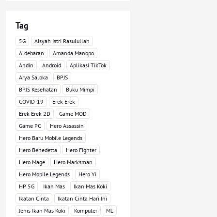
Tag
5G
Aisyah Istri Rasulullah
Aldebaran
Amanda Manopo
Andin
Android
Aplikasi TikTok
Arya Saloka
BPJS
BPJS Kesehatan
Buku Mimpi
COVID-19
Erek Erek
Erek Erek 2D
Game MOD
Game PC
Hero Assassin
Hero Baru Mobile Legends
Hero Benedetta
Hero Fighter
Hero Mage
Hero Marksman
Hero Mobile Legends
Hero Yi
HP 5G
Ikan Mas
Ikan Mas Koki
Ikatan Cinta
Ikatan Cinta Hari Ini
Jenis Ikan Mas Koki
Komputer
ML