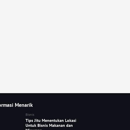
ormasi Menarik
Bisnis
Tips Jitu Menentukan Lokasi
Untuk Bisnis Makanan dan