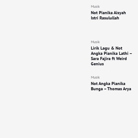
Musik
Not Pianika Aisyah
Istri Rasulullah
Musik
Lirik Lagu & Not
Angka Pianika Lathi –
Sara Fajira ft Weird
Genius
Musik
Not Angka Pianika
Bunga – Thomas Arya