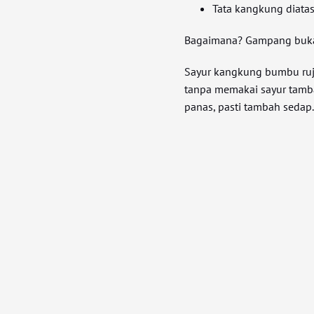
Tata kangkung diatas
Bagaimana? Gampang buk
Sayur kangkung bumbu ruj
tanpa memakai sayur tamba
panas, pasti tambah sedap