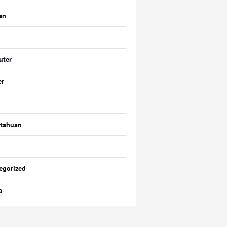
an
uter
er
tahuan
egorized
a