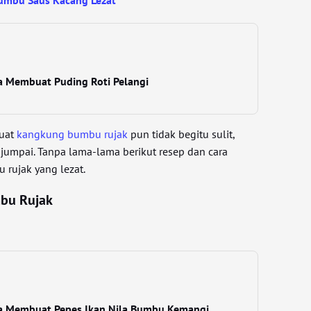
a Membuat Puding Roti Pelangi
uat
kangkung bumbu rujak
pun tidak begitu sulit,
jumpai. Tanpa lama-lama berikut resep dan cara
ujak yang lezat.
bu Rujak
a Membuat Pepes Ikan Nila Bumbu Kemangi