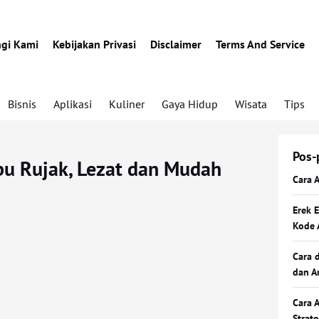
gi Kami
Kebijakan Privasi
Disclaimer
Terms And Service
Bisnis
Aplikasi
Kuliner
Gaya Hidup
Wisata
Tips
Pos-
u Rujak, Lezat dan Mudah
Cara 
Erek 
Kode 
Cara 
dan A
Cara 
Strat