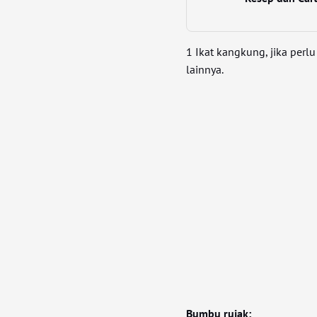
1 Ikat kangkung, jika perl
lainnya.
Bumbu rujak: